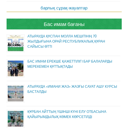
барлық сұрақ-жауаптар
Бас имам бағаны
АТЫРАУДА ҚҰСПАН МОЛЛА МЕШІТІНІҢ 70
ЖЫЛДЫҒЫНА ОРАЙ РЕСПУБЛИКАЛЫҚ ҚҰРАН
САЙЫСЫ ӨТТІ
БАС ИМАМ ЕРЕКШЕ ҚАЖЕТТІЛІГІ БАР БАЛАЛАРДЫ
МЕРЕКЕМЕН ҚҰТТЫҚТАДЫ
АТЫРАУДА «ИМАНИ ЖАЗ» ЖАЗҒЫ САУАТ АШУ КУРСЫ
БАСТАЛДЫ
ҚҰРБАН АЙТТЫҢ ҮШІНШІ КҮНІ ЕЛУ ОТБАСЫНА
ҚАЙЫРЫМДЫЛЫҚ КӨМЕК КӨРСЕТІЛДІ