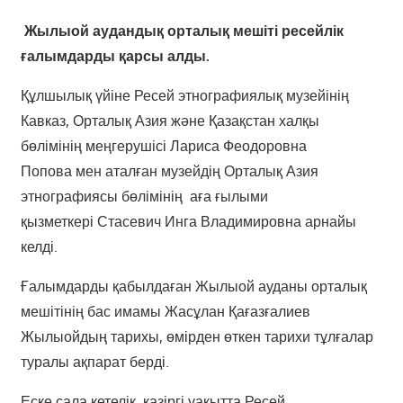
Жылыой аудандық орталық мешіті ресейлік
ғалымдарды қарсы алды.
Құлшылық үйіне Ресей этнографиялық музейінің
Кавказ, Орталық Азия және Қазақстан халқы
бөлімінің меңгерушісі Лариса Феодоровна
Попова мен аталған музейдің Орталық Азия
этнографиясы бөлімінің ​ аға ғылыми
қызметкері Стасевич Инга Владимировна арнайы
келді.
Ғалымдарды қабылдаған Жылыой ауданы орталық
мешітінің бас имамы Жасұлан Қағазғалиев
Жылыойдың тарихы, өмірден өткен тарихи тұлғалар
туралы ақпарат берді.
Еске сала кетелік, қазіргі уақытта Ресей