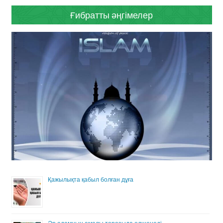
Ғибратты әңгімелер
Қажылықта қабыл болған дұға