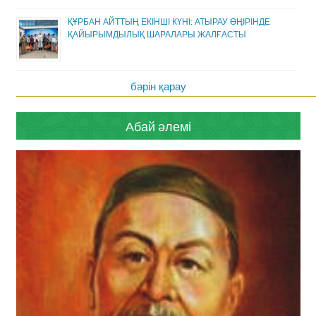
ҚҰРБАН АЙТТЫҢ ЕКІНШІ КҮНІ: АТЫРАУ ӨҢІРІНДЕ
ҚАЙЫРЫМДЫЛЫҚ ШАРАЛАРЫ ЖАЛҒАСТЫ
бәрін қарау
Абай әлемі