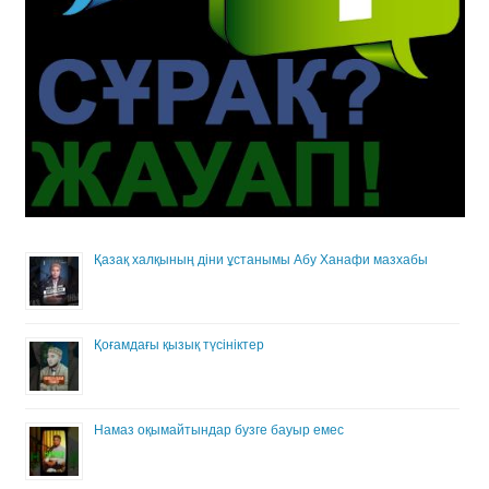
Қазақ халқының діни ұстанымы Абу Ханафи мазхабы
Қоғамдағы қызық түсініктер
Намаз оқымайтындар бузге бауыр емес