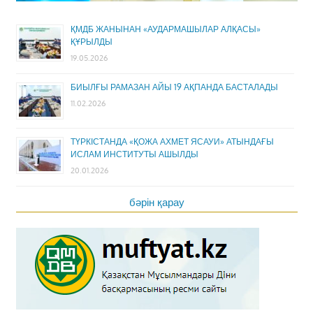
ҚМДБ ЖАНЫНАН «АУДАРМАШЫЛАР АЛҚАСЫ»
ҚҰРЫЛДЫ
19.05.2026
БИЫЛҒЫ РАМАЗАН АЙЫ 19 АҚПАНДА БАСТАЛАДЫ
11.02.2026
ТҮРКІСТАНДА «ҚОЖА АХМЕТ ЯСАУИ» АТЫНДАҒЫ
ИСЛАМ ИНСТИТУТЫ АШЫЛДЫ
20.01.2026
бәрін қарау