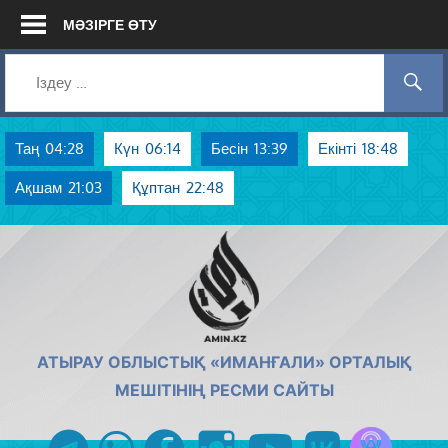
Skip
МӘЗІРГЕ ӨТУ
to
content
Таң
04:28
Күн
06:14
Бесін
13:39
Екінті
18:48
Ақшам
21:03
Құптан
22:48
AMIN.KZ
АТЫРАУ ОБЛЫСТЫҚ «ИМАНҒАЛИ» ОРТАЛЫҚ
МЕШІТІНІҢ РЕСМИ САЙТЫ
Azan радиос
telegram
whatsapp
facebook
instagram
youtube
vk