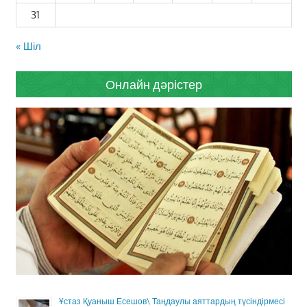
31
« Шіл
Онлайн дәрістер
Ұстаз Қуаныш Есешов\ Таңдаулы аяттардың түсіндірмесі