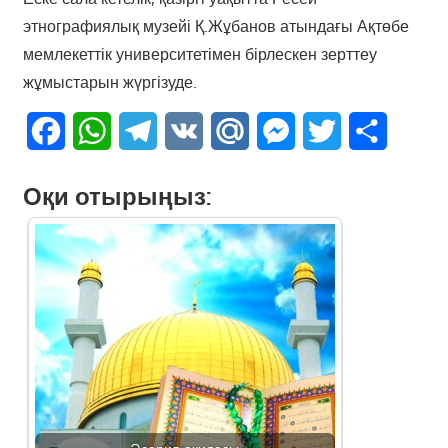
этнографиялық музейі Қ.Жұбанов атындағы Ақтөбе
мемлекеттік университетімен бірлескен зерттеу
жұмыстарын жүргізуде.
Facebook
WhatsApp
Telegram
VK
Mail.Ru
Messenger
Twitter
Share
Оқи отырыңыз: