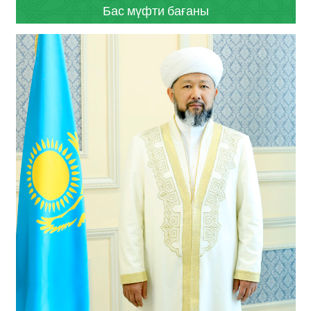
Бас мүфти бағаны