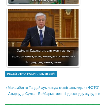
Әсәрия ақидасы
Әділетті Қазақстан: заң мен тәртіп,
экономикалық өсім, қоғамдық оптимизм -
Жолдаудың толық мәтіні
РЕСЕЙ ЭТНОГРАФИЯЛЫҚ МУЗЕЙІ
Жазба
Previous
Махамбетте Таңдай ауылында мешіт ашылды (+ ФОТО)
навигациясы
Post:
Next
Атырауда Сұлтан Бейбарыс мешітінде жөндеу жүруде
Post: