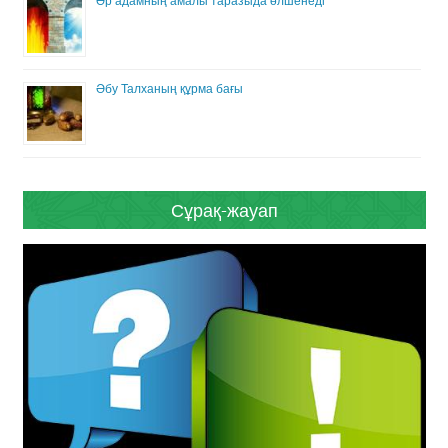
Әр адамның амалы таразыда өлшенеді
Әбу Талханың құрма бағы
Сұрақ-жауап