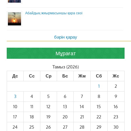
Абайдың жиырмасыншы қара сөзі
бәрін қарау
Мұрағат
Тамыз (2026)
Дс
Сс
Ср
Бс
Жм
Сб
Жс
1
2
3
4
5
6
7
8
9
10
11
12
13
14
15
16
17
18
19
20
21
22
23
24
25
26
27
28
29
30