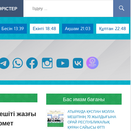
РІСТЕР
Бесін
13:39
Екінті
18:48
Ақшам
21:03
Құптан
22:48
Azan радиосы
telegram
whatsapp
facebook
instagram
youtube
vk
Бас имам бағаны
шіті жазғы
АТЫРАУДА ҚҰСПАН МОЛЛА
МЕШІТІНІҢ 70 ЖЫЛДЫҒЫНА
рмет
ОРАЙ РЕСПУБЛИКАЛЫҚ
ҚҰРАН САЙЫСЫ ӨТТІ