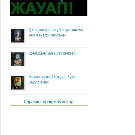
Қазақ халқының діни ұстанымы
Абу Ханафи мазхабы
Қоғамдағы қызық түсініктер
Намаз оқымайтындар бузге
бауыр емес
барлық сұрақ-жауаптар