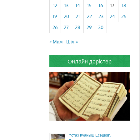
12
13
14
15
16
17
18
19
20
21
22
23
24
25
26
27
28
29
30
« Мам
Шіл »
Онлайн дәрістер
Ұстаз Қуаныш Есешов\