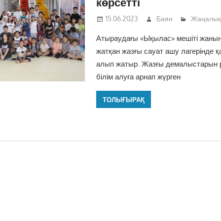
көрсетті
15.06.2023
Баян
Жаңалық
Атыраудағы «Ықылас» мешіті жанын
жатқан жазғы сауат ашу лагерінде қа
алып жатыр. Жазғы демалыстарын 
білім алуға арнап жүрген
ТОЛЫҒЫРАҚ