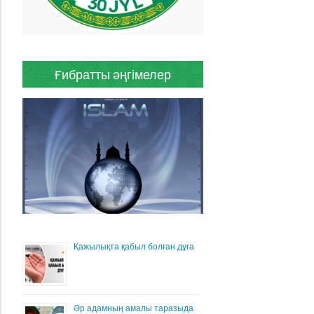
Ғибратты әңгімелер
Қажылықта қабыл болған дұға
Әр адамның амалы таразыда