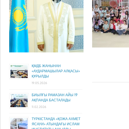
ҚМДБ ЖАНЫНАН
«АУДАРМАШЫЛАР АЛҚАСЫ»
ҚҰРЫЛДЫ
19.05.2026
БИЫЛҒЫ РАМАЗАН АЙЫ 19
АҚПАНДА БАСТАЛАДЫ
11.02.2026
ТҮРКІСТАНДА «ҚОЖА АХМЕТ
ЯСАУИ» АТЫНДАҒЫ ИСЛАМ