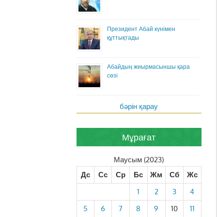
Президент Абай күнімен
құттықтады
Абайдың жиырмасыншы қара
сөзі
бәрін қарау
Мұрағат
Маусым (2023)
Дс
Сс
Ср
Бс
Жм
Сб
Жс
1
2
3
4
5
6
7
8
9
10
11