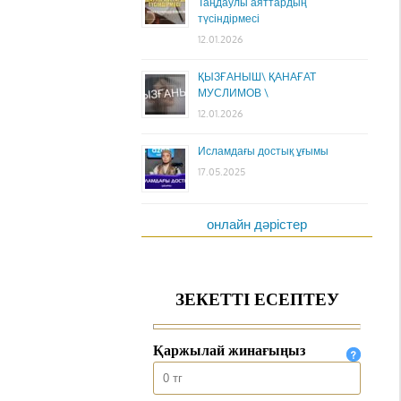
Таңдаулы аяттардың
түсіндірмесі
12.01.2026
ҚЫЗҒАНЫШ\ ҚАНАҒАТ
МУСЛИМОВ \
12.01.2026
Исламдағы достық ұғымы
17.05.2025
онлайн дәрістер