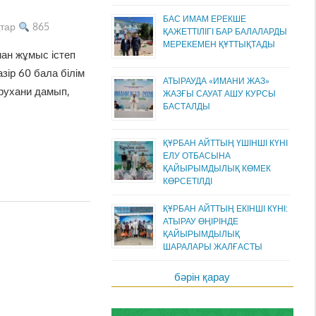
БАС ИМАМ ЕРЕКШЕ
тар
865
ҚАЖЕТТІЛІГІ БАР БАЛАЛАРДЫ
МЕРЕКЕМЕН ҚҰТТЫҚТАДЫ
ан жұмыс істеп
зір 60 бала білім
АТЫРАУДА «ИМАНИ ЖАЗ»
рухани дамып,
ЖАЗҒЫ САУАТ АШУ КУРСЫ
БАСТАЛДЫ
ҚҰРБАН АЙТТЫҢ ҮШІНШІ КҮНІ
ЕЛУ ОТБАСЫНА
ҚАЙЫРЫМДЫЛЫҚ КӨМЕК
КӨРСЕТІЛДІ
ҚҰРБАН АЙТТЫҢ ЕКІНШІ КҮНІ:
АТЫРАУ ӨҢІРІНДЕ
ҚАЙЫРЫМДЫЛЫҚ
ШАРАЛАРЫ ЖАЛҒАСТЫ
бәрін қарау