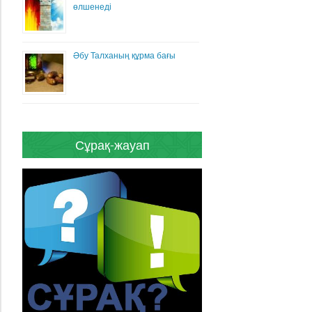
өлшенеді
Әбу Талханың құрма бағы
Сұрақ-жауап