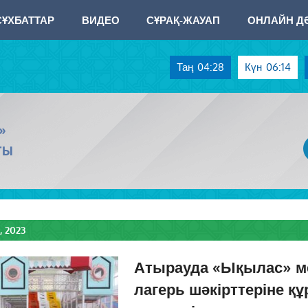
СҰХБАТТАР
ВИДЕО
СҰРАҚ-ЖАУАП
ОНЛАЙН ДӘ
Таң
04:28
Күн
06:14
»
ТЫ
 2023
Атырауда «Ықылас» ме
лагерь шәкірттеріне құ