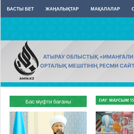
Skip
БАСТЫ БЕТ
ЖАҢАЛЫҚТАР
МАҚАЛАЛАР
to
content
AMIN.KZ
АТЫРАУ ОБЛЫСТЫҚ «ИМАНҒАЛИ
ОРТАЛЫҚ МЕШІТІНІҢ РЕСМИ САЙ
DAY:
МАУСЫМ 15,
Бас мүфти бағаны