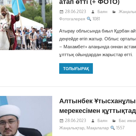
атап өтті (+ ФОТО)
28.06.2023
Баян
Жаңалы
Фотогалерея
1081
Атырау облысында биыл Құрбан айт
деңгейде өтіп жатыр. Облыс ортал
– Махамбет» алаңында оннан астам ки
ұлттық ойындардан жарыстар өтті.
ТОЛЫҒЫРАҚ
Алтынбек Ұтысханұлы 
мерекесімен құттықта
28.06.2023
Баян
Бас има
Жаңалықтар
,
Мақалалар
1557