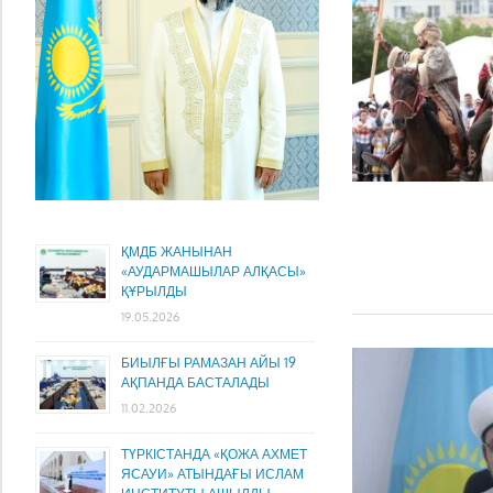
ҚМДБ ЖАНЫНАН
«АУДАРМАШЫЛАР АЛҚАСЫ»
ҚҰРЫЛДЫ
19.05.2026
БИЫЛҒЫ РАМАЗАН АЙЫ 19
АҚПАНДА БАСТАЛАДЫ
11.02.2026
ТҮРКІСТАНДА «ҚОЖА АХМЕТ
ЯСАУИ» АТЫНДАҒЫ ИСЛАМ