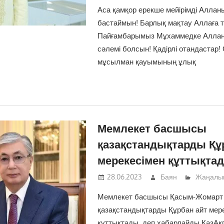
Аса қамқор ерекше мейірімді Аллан
бастаймын! Барлық мақтау Аллаға т
Пайғамбарымыз Мұхаммедке Аллан
сәлемі болсын! Қадірлі отандастар! 
мұсылман қауымының ұлық
Мемлекет басшысы
қазақстандықтарды Құ
мерекесімен құттықта
28.06.2023
Баян
Жаңалы
Мемлекет басшысы Қасым-Жомарт 
қазақстандықтарды Құрбан айт мер
құттықтады, деп хабарлайды ҚазАқп