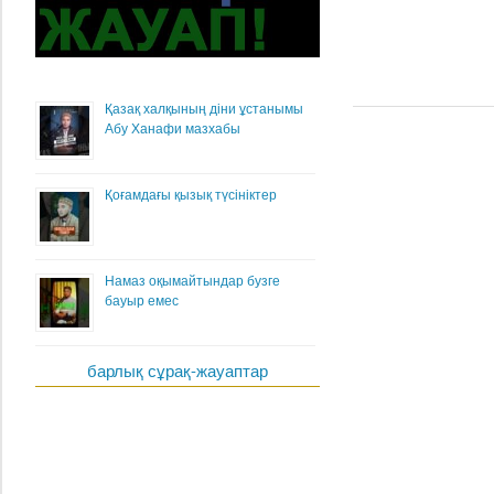
Қазақ халқының діни ұстанымы
Абу Ханафи мазхабы
Қоғамдағы қызық түсініктер
Намаз оқымайтындар бузге
бауыр емес
барлық сұрақ-жауаптар