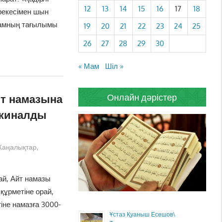
12
13
14
15
16
17
18
ерекесімен шын
ламның тағылымы
19
20
21
22
23
24
25
26
27
28
29
30
« Мам
Шіл »
т намазына
Онлайн дәрістер
 жиналды
аңалықтар
,
ай, Айт намазы
құрметіне орай,
іне намазға 3000-
Ұстаз Қуаныш Есешов\