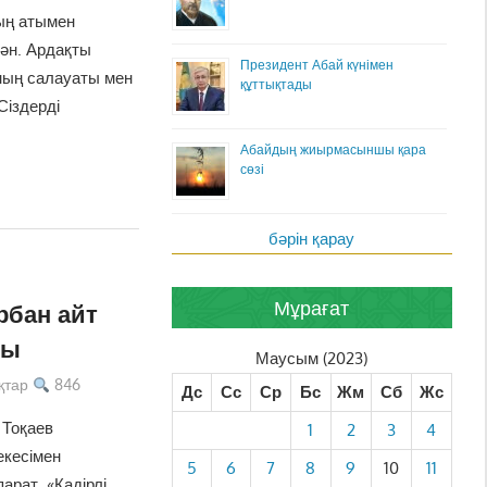
ың атымен
ән. Ардақты
Президент Абай күнімен
ың салауаты мен
құттықтады
Сіздерді
Абайдың жиырмасыншы қара
сөзі
бәрін қарау
Мұрағат
рбан айт
ды
Маусым (2023)
қтар
846
Дс
Сс
Ср
Бс
Жм
Сб
Жс
Тоқаев
1
2
3
4
екесімен
5
6
7
8
9
10
11
арат. «Қадірлі