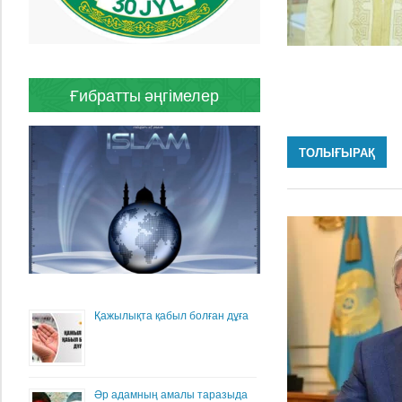
Ғибратты әңгімелер
ТОЛЫҒЫРАҚ
Қажылықта қабыл болған дұға
Әр адамның амалы таразыда