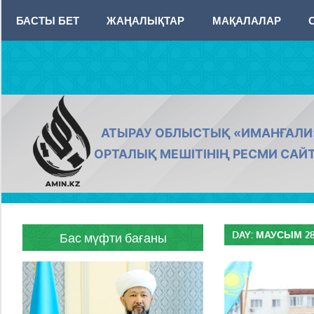
Skip
БАСТЫ БЕТ
ЖАҢАЛЫҚТАР
МАҚАЛАЛАР
to
content
AMIN.KZ
АТЫРАУ ОБЛЫСТЫҚ «ИМАНҒАЛИ
ОРТАЛЫҚ МЕШІТІНІҢ РЕСМИ САЙ
DAY:
МАУСЫМ 28,
Бас мүфти бағаны