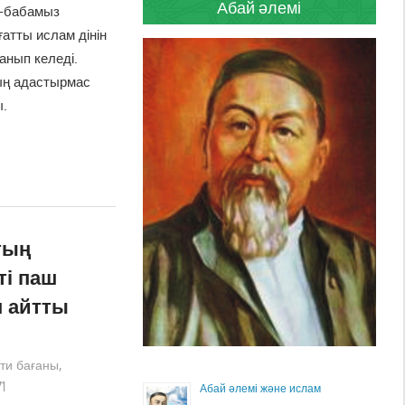
Абай әлемі
та-бабамыз
атты ислам дінін
анып келеді.
дың адастырмас
ы.
тың
ті паш
н айтты
ти бағаны
,
1
Абай әлемі және ислам