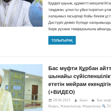
Қадірлі қауым, құрметті көпшілік!А
таңдаған, ұлысты ұйыстыратын ұлағ
халқымыз ғасырлар бойы бекем ұст
Дәстүрлі дініміз бүгінде халқымыз
берік рухани темірқазығына айналд
ТОЛЫҒЫРАҚ
Бас мүфти Құрбан айт
шынайы сүйіспеншілік
ететін мейрам екендігі
(+ВИДЕО)
28.06.2023
Баян
Бас мүф
Видео
,
Жаңалықтар
,
Мақалалар
137