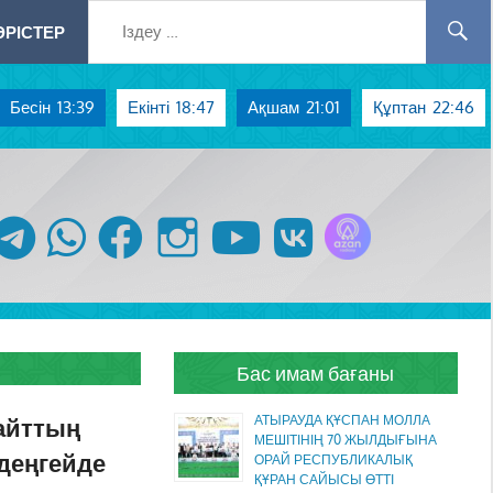
РІСТЕР
Бесін
13:39
Екінті
18:47
Ақшам
21:01
Құптан
22:46
Azan радиосы
telegram
whatsapp
facebook
instagram
youtube
vk
Бас имам бағаны
айттың
АТЫРАУДА ҚҰСПАН МОЛЛА
МЕШІТІНІҢ 70 ЖЫЛДЫҒЫНА
деңгейде
ОРАЙ РЕСПУБЛИКАЛЫҚ
ҚҰРАН САЙЫСЫ ӨТТІ