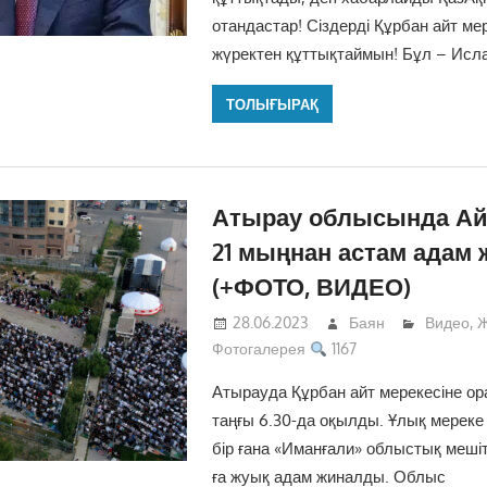
отандастар! Сіздерді Құрбан айт м
жүректен құттықтаймын! Бұл – Ис
ТОЛЫҒЫРАҚ
Атырау облысында Ай
21 мыңнан астам адам
(+ФОТО, ВИДЕО)
28.06.2023
Баян
Видео
,
Ж
Фотогалерея
1167
Атырауда Құрбан айт мерекесіне ор
таңғы 6.30-да оқылды. Ұлық мереке 
бір ғана «Иманғали» облыстық мешіт
ға жуық адам жиналды. Облыс