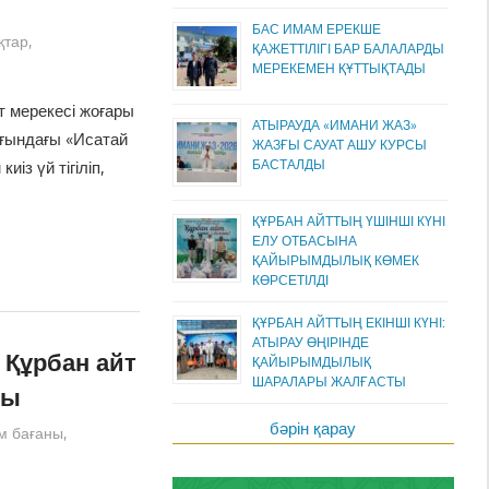
БАС ИМАМ ЕРЕКШЕ
қтар
,
ҚАЖЕТТІЛІГІ БАР БАЛАЛАРДЫ
МЕРЕКЕМЕН ҚҰТТЫҚТАДЫ
 мерекесі жоғары
АТЫРАУДА «ИМАНИ ЖАЗ»
ығындағы «Исатай
ЖАЗҒЫ САУАТ АШУ КУРСЫ
БАСТАЛДЫ
із үй тігіліп,
ҚҰРБАН АЙТТЫҢ ҮШІНШІ КҮНІ
ЕЛУ ОТБАСЫНА
ҚАЙЫРЫМДЫЛЫҚ КӨМЕК
КӨРСЕТІЛДІ
ҚҰРБАН АЙТТЫҢ ЕКІНШІ КҮНІ:
АТЫРАУ ӨҢІРІНДЕ
Құрбан айт
ҚАЙЫРЫМДЫЛЫҚ
ШАРАЛАРЫ ЖАЛҒАСТЫ
ды
бәрін қарау
м бағаны
,