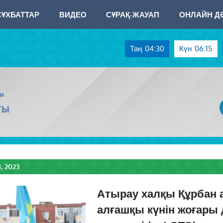
СҰХБАТТАР
ВИДЕО
СҰРАҚ-ЖАУАП
ОНЛАЙН ДӘ
Таң
04:30
Күн
06:15
»
ТЫ
 2023
Атырау халқы Құрбан 
алғашқы күнін жоғары 