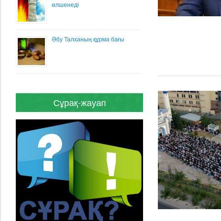
өлшенеді
Әбу Талханың құрма бағы
Сұрақ-жауап