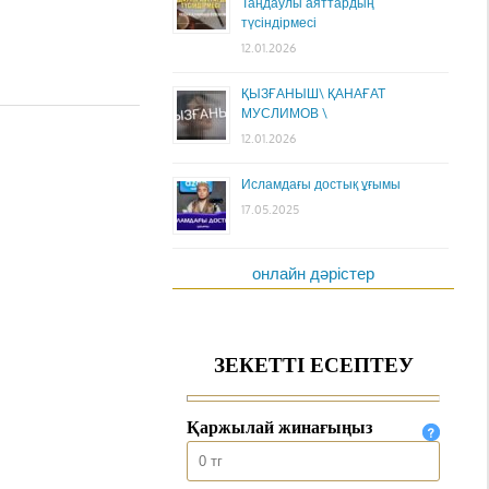
Таңдаулы аяттардың
түсіндірмесі
12.01.2026
ҚЫЗҒАНЫШ\ ҚАНАҒАТ
МУСЛИМОВ \
12.01.2026
Исламдағы достық ұғымы
17.05.2025
онлайн дәрістер