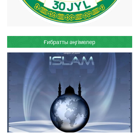
Ғибратты әңгімелер