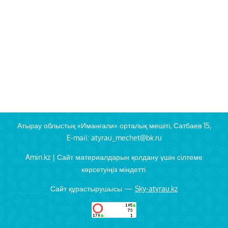
Атырау облыстық «Иманғали» орталық мешіті, Сатбаев 15,
E-mail: atyrau_mechet@bk.ru
Amin.kz | Сайт материалдарын қолдану үшін сілтеме
көрсетуіңіз міндетті.
Сайт құрастырушысы —
Sky-atyrau.kz