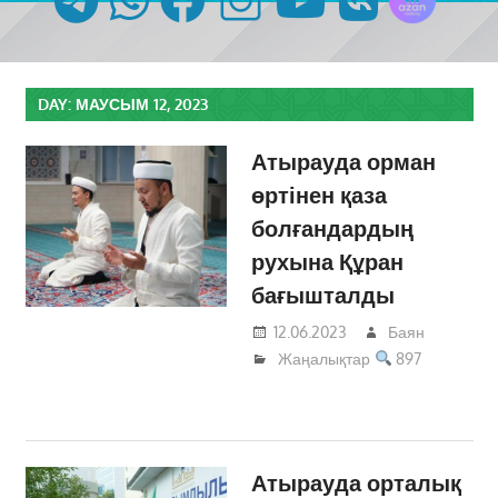
DAY:
МАУСЫМ 12, 2023
Атырауда орман
өртінен қаза
болғандардың
рухына Құран
бағышталды
12.06.2023
Баян
Жаңалықтар
897
Атырауда орталық