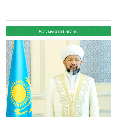
Бас мүфти бағаны