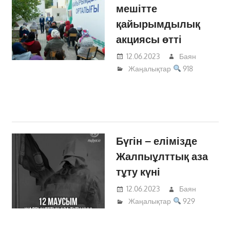
мешітте
қайырымдылық
акциясы өтті
12.06.2023
Баян
Жаңалықтар
918
Бүгін – елімізде
Жалпыұлттық аза
тұту күні
12.06.2023
Баян
Жаңалықтар
929