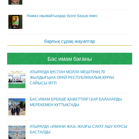
Намаз оқымайтындар бузге бауыр емес
барлық сұрақ-жауаптар
Бас имам бағаны
АТЫРАУДА ҚҰСПАН МОЛЛА МЕШІТІНІҢ 70
ЖЫЛДЫҒЫНА ОРАЙ РЕСПУБЛИКАЛЫҚ ҚҰРАН
САЙЫСЫ ӨТТІ
БАС ИМАМ ЕРЕКШЕ ҚАЖЕТТІЛІГІ БАР БАЛАЛАРДЫ
МЕРЕКЕМЕН ҚҰТТЫҚТАДЫ
АТЫРАУДА «ИМАНИ ЖАЗ» ЖАЗҒЫ САУАТ АШУ КУРСЫ
БАСТАЛДЫ