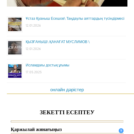
Ұстаз Қуаныш Есешов\ Таңдаулы аяттардың түсіндірмесі
12.01.2026
ҚЫЗҒАНЫШ\ ҚАНАҒАТ МУСЛИМОВ \
12.01.2026
Исламдағы достық ұғымы
17.05.2025
онлайн дәрістер