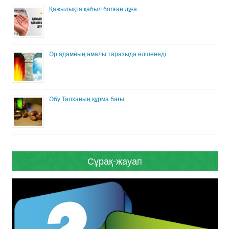
Қажылықта қабыл болған дұға
Әр адамның амалы таразыда өлшенеді
Әбу Талханың құрма бағы
Сұрақ-жауап