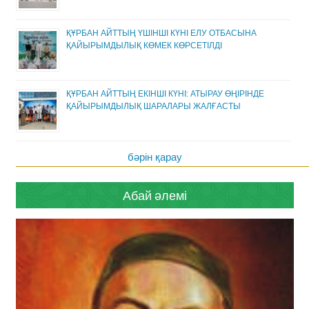
ҚҰРБАН АЙТТЫҢ ҮШІНШІ КҮНІ ЕЛУ ОТБАСЫНА
ҚАЙЫРЫМДЫЛЫҚ КӨМЕК КӨРСЕТІЛДІ
ҚҰРБАН АЙТТЫҢ ЕКІНШІ КҮНІ: АТЫРАУ ӨҢІРІНДЕ
ҚАЙЫРЫМДЫЛЫҚ ШАРАЛАРЫ ЖАЛҒАСТЫ
бәрін қарау
Абай әлемі