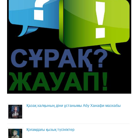
Қазақ халқының діни ұстанымы Абу Ханафи мазхабы
Қоғамдағы қызық түсініктер