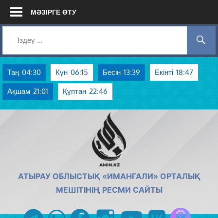
Skip
МӘЗІРГЕ ӨТУ
to
content
Таң
04:30
Күн
06:15
Бесін
13:39
Екінті
18:47
Ақшам
21:01
Құптан
22:46
AMIN.KZ
АТЫРАУ ОБЛЫСТЫҚ «ИМАНҒАЛИ» ОРТАЛЫҚ
МЕШІТІНІҢ РЕСМИ САЙТЫ
Azan радиос
telegram
whatsapp
facebook
instagram
youtube
vk