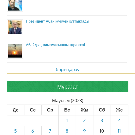
Президент Абай күнімен құттықтады
Абайдың жиырмасыншы қара сөзі
бәрін қарау
Мұрағат
Маусым (2023)
Дс
Сс
Ср
Бс
Жм
Сб
Жс
1
2
3
4
5
6
7
8
9
10
11