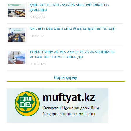
ҚМДБ ЖАНЫНАН «АУДАРМАШЫЛАР АЛҚАСЫ»
ҚҰРЫЛДЫ
19.05.2026
БИЫЛҒЫ РАМАЗАН АЙЫ 19 АҚПАНДА БАСТАЛАДЫ
11.02.2026
ТҮРКІСТАНДА «ҚОЖА АХМЕТ ЯСАУИ» АТЫНДАҒЫ
ИСЛАМ ИНСТИТУТЫ АШЫЛДЫ
20.01.2026
бәрін қарау