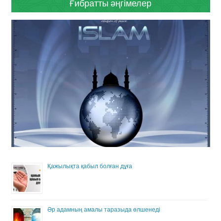
Ғибратты әңгімелер
Қажылықта қабыл болған дұға
Әр адамның амалы таразыда өлшенеді