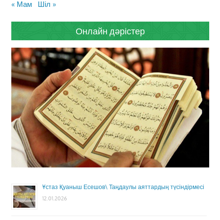
« Мам
Шіл »
Онлайн дәрістер
Ұстаз Қуаныш Есешов\ Таңдаулы аяттардың түсіндірмесі
12.01.2026