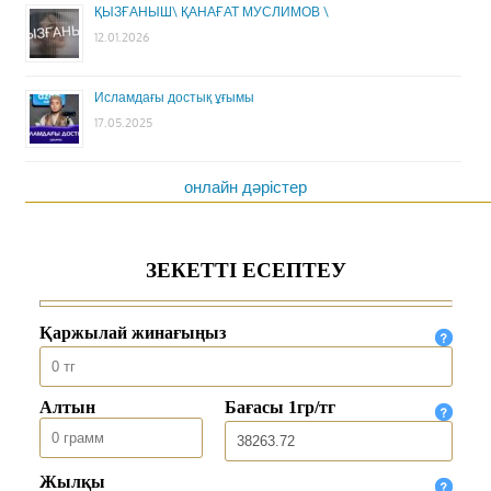
ҚЫЗҒАНЫШ\ ҚАНАҒАТ МУСЛИМОВ \
12.01.2026
Исламдағы достық ұғымы
17.05.2025
онлайн дәрістер