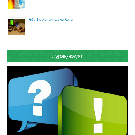
Әбу Талханың құрма бағы
Сұрақ-жауап