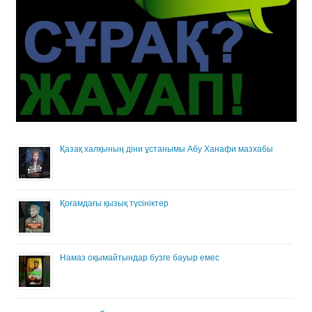
Қазақ халқының діни ұстанымы Абу Ханафи мазхабы
Қоғамдағы қызық түсініктер
Намаз оқымайтындар бузге бауыр емес