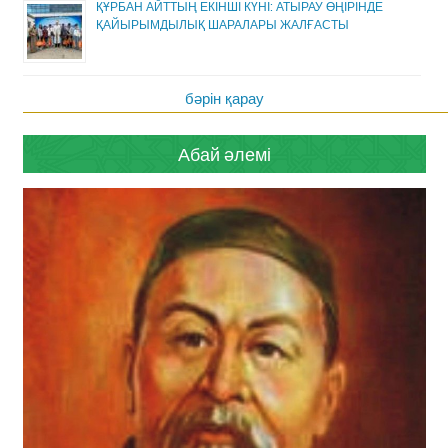
ҚҰРБАН АЙТТЫҢ ЕКІНШІ КҮНІ: АТЫРАУ ӨҢІРІНДЕ
ҚАЙЫРЫМДЫЛЫҚ ШАРАЛАРЫ ЖАЛҒАСТЫ
бәрін қарау
Абай әлемі