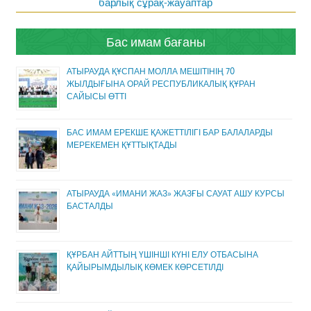
барлық сұрақ-жауаптар
Бас имам бағаны
АТЫРАУДА ҚҰСПАН МОЛЛА МЕШІТІНІҢ 70
ЖЫЛДЫҒЫНА ОРАЙ РЕСПУБЛИКАЛЫҚ ҚҰРАН
САЙЫСЫ ӨТТІ
БАС ИМАМ ЕРЕКШЕ ҚАЖЕТТІЛІГІ БАР БАЛАЛАРДЫ
МЕРЕКЕМЕН ҚҰТТЫҚТАДЫ
АТЫРАУДА «ИМАНИ ЖАЗ» ЖАЗҒЫ САУАТ АШУ КУРСЫ
БАСТАЛДЫ
ҚҰРБАН АЙТТЫҢ ҮШІНШІ КҮНІ ЕЛУ ОТБАСЫНА
ҚАЙЫРЫМДЫЛЫҚ КӨМЕК КӨРСЕТІЛДІ