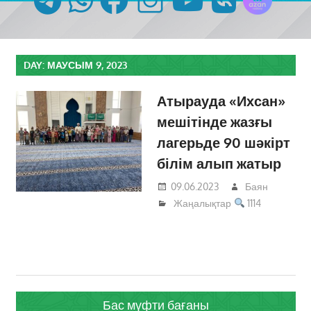
DAY:
МАУСЫМ 9, 2023
Атырауда «Ихсан»
мешітінде жазғы
лагерьде 90 шәкірт
білім алып жатыр
09.06.2023
Баян
Жаңалықтар
1114
Бас мүфти бағаны