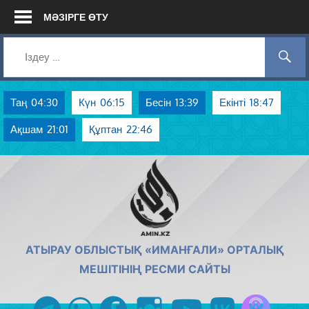
Skip
МӘЗІРГЕ ӨТУ
to
content
Таң
04:30
Күн
06:15
Бесін
13:39
Екінті
18:47
Ақшам
21:01
Құптан
22:46
AMIN.KZ
АТЫРАУ ОБЛЫСТЫҚ «ИМАНҒАЛИ» ОРТАЛЫҚ
МЕШІТІНІҢ РЕСМИ САЙТЫ
Azan радиос
telegram
whatsapp
facebook
instagram
youtube
vk