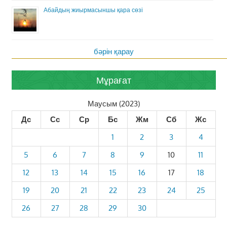
Абайдың жиырмасыншы қара сөзі
бәрін қарау
Мұрағат
Маусым (2023)
Дс
Сс
Ср
Бс
Жм
Сб
Жс
1
2
3
4
5
6
7
8
9
10
11
12
13
14
15
16
17
18
19
20
21
22
23
24
25
26
27
28
29
30