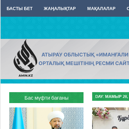
Skip
БАСТЫ БЕТ
ЖАҢАЛЫҚТАР
МАҚАЛАЛАР
to
content
AMIN.KZ
АТЫРАУ ОБЛЫСТЫҚ «ИМАНҒАЛИ
ОРТАЛЫҚ МЕШІТІНІҢ РЕСМИ САЙ
DAY:
МАМЫР 28, 
Бас мүфти бағаны