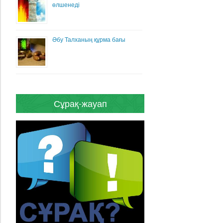
өлшенеді
Әбу Талханың құрма бағы
Сұрақ-жауап