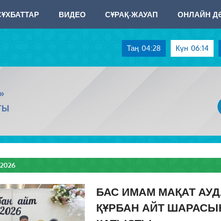
СҰХБАТТАР
ВИДЕО
СҰРАҚ-ЖАУАП
ОНЛАЙН ДӘ
Таң
04:28
Күн
06:14
»
ТЫ
2026
БАС ИМАМ МАҚАТ АУ
ҚҰРБАН АЙТ ШАРАСЫ