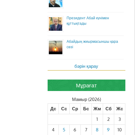
Президент Абай күнімен
құттықтады
Абайдың жиырмасыншы қара
сөзі
бәрін қарау
Мұрағат
Мамыр (2026)
Дс
Сс
Ср
Бс
Жм
Сб
Жс
1
2
3
4
5
6
7
8
9
10