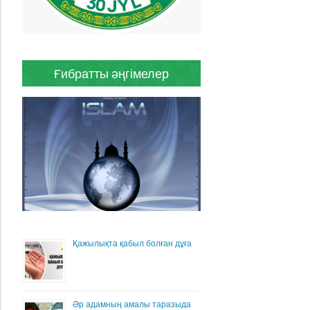
Ғибратты әңгімелер
Қажылықта қабыл болған дұға
Әр адамның амалы таразыда