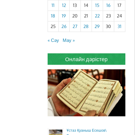
11
12
13
14
15
16
17
18
19
20
21
22
23
24
25
26
27
28
29
30
31
« Сәу
Мау »
Онлайн дәрістер
Ұстаз Қуаныш Есешов\