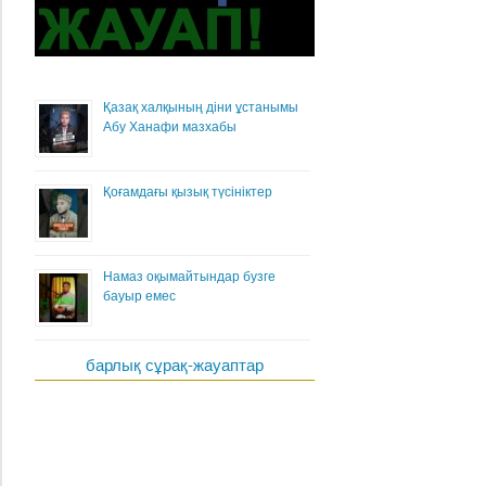
Қазақ халқының діни ұстанымы
Абу Ханафи мазхабы
Қоғамдағы қызық түсініктер
Намаз оқымайтындар бузге
бауыр емес
барлық сұрақ-жауаптар