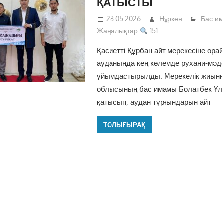
ҚАТЫСТЫ
28.05.2026
Нұркен
Бас и
Жаңалықтар
151
Қасиетті Құрбан айт мерекесіне ора
ауданында кең көлемде рухани-мәд
ұйымдастырылды. Мерекелік жиынғ
облысының бас имамы Болатбек Ұл
қатысып, аудан тұрғындарын айт
ТОЛЫҒЫРАҚ