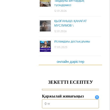
Таңдаулы аяттардың
түсіндірмесі
12.01.2026
ҚЫЗҒАНЫШ\ ҚАНАҒАТ
МУСЛИМОВ \
12.01.2026
Исламдағы достық ұғымы
17.05.2025
онлайн дәрістер