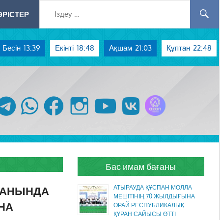
РІСТЕР
Бесін
13:39
Екінті
18:48
Ақшам
21:03
Құптан
22:48
Azan радиосы
telegram
whatsapp
facebook
instagram
youtube
vk
Бас имам бағаны
ДАНЫНДА
АТЫРАУДА ҚҰСПАН МОЛЛА
МЕШІТІНІҢ 70 ЖЫЛДЫҒЫНА
НА
ОРАЙ РЕСПУБЛИКАЛЫҚ
ҚҰРАН САЙЫСЫ ӨТТІ