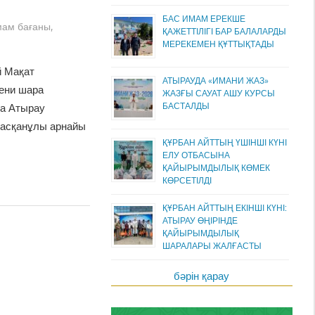
БАС ИМАМ ЕРЕКШЕ
мам бағаны
,
ҚАЖЕТТІЛІГІ БАР БАЛАЛАРДЫ
МЕРЕКЕМЕН ҚҰТТЫҚТАДЫ
й Мақат
АТЫРАУДА «ИМАНИ ЖАЗ»
ени шара
ЖАЗҒЫ САУАТ АШУ КУРСЫ
БАСТАЛДЫ
а Атырау
асқанұлы арнайы
ҚҰРБАН АЙТТЫҢ ҮШІНШІ КҮНІ
ЕЛУ ОТБАСЫНА
ҚАЙЫРЫМДЫЛЫҚ КӨМЕК
КӨРСЕТІЛДІ
ҚҰРБАН АЙТТЫҢ ЕКІНШІ КҮНІ:
АТЫРАУ ӨҢІРІНДЕ
ҚАЙЫРЫМДЫЛЫҚ
ШАРАЛАРЫ ЖАЛҒАСТЫ
бәрін қарау