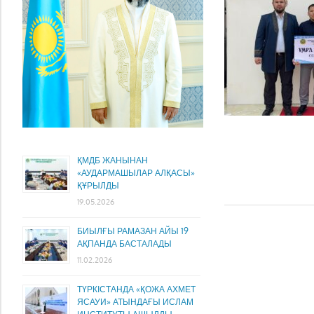
ҚМДБ ЖАНЫНАН
«АУДАРМАШЫЛАР АЛҚАСЫ»
ҚҰРЫЛДЫ
19.05.2026
БИЫЛҒЫ РАМАЗАН АЙЫ 19
АҚПАНДА БАСТАЛАДЫ
11.02.2026
ТҮРКІСТАНДА «ҚОЖА АХМЕТ
ЯСАУИ» АТЫНДАҒЫ ИСЛАМ