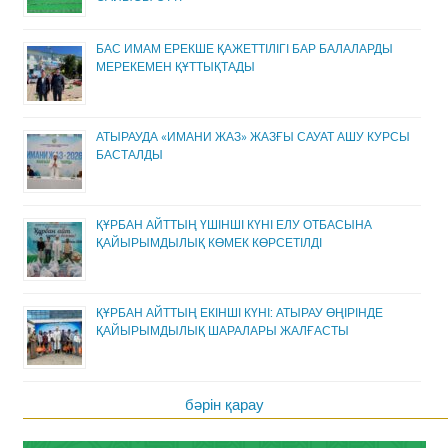
БАС ИМАМ ЕРЕКШЕ ҚАЖЕТТІЛІГІ БАР БАЛАЛАРДЫ
МЕРЕКЕМЕН ҚҰТТЫҚТАДЫ
АТЫРАУДА «ИМАНИ ЖАЗ» ЖАЗҒЫ САУАТ АШУ КУРСЫ
БАСТАЛДЫ
ҚҰРБАН АЙТТЫҢ ҮШІНШІ КҮНІ ЕЛУ ОТБАСЫНА
ҚАЙЫРЫМДЫЛЫҚ КӨМЕК КӨРСЕТІЛДІ
ҚҰРБАН АЙТТЫҢ ЕКІНШІ КҮНІ: АТЫРАУ ӨҢІРІНДЕ
ҚАЙЫРЫМДЫЛЫҚ ШАРАЛАРЫ ЖАЛҒАСТЫ
бәрін қарау