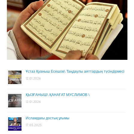
Ұстаз Қуаныш Есешов\ Таңдаулы аяттардың түсіндірмесі
12.01.2026
ҚЫЗҒАНЫШ\ ҚАНАҒАТ МУСЛИМОВ \
12.01.2026
Исламдағы достық ұғымы
17.05.2025