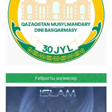
Ғибратты әңгімелер