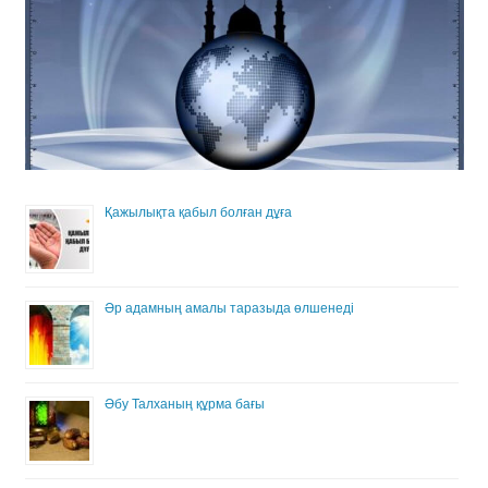
Қажылықта қабыл болған дұға
Әр адамның амалы таразыда өлшенеді
Әбу Талханың құрма бағы