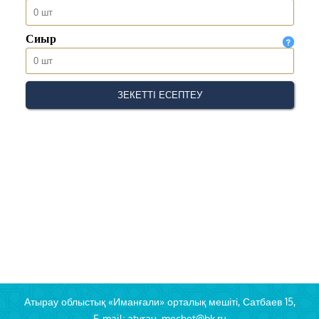
Атырау облыстық «Иманғали» орталық мешіті, Сатбаев 15,
E-mail: atyrau_mechet@bk.ru