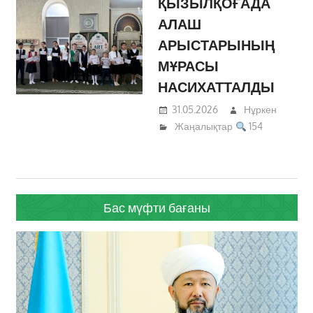
ҚЫЗЫЛҚОҒАДА
АЛАШ
АРЫСТАРЫНЫҢ
МҰРАСЫ
НАСИХАТТАЛДЫ
31.05.2026
Нұркен
Жаңалықтар
154
Бас мүфти бағаны