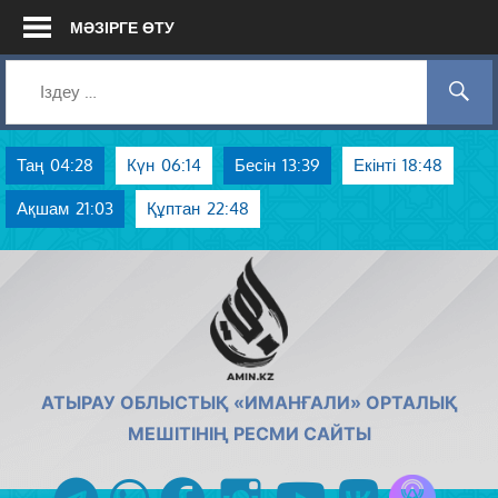
Skip
МӘЗІРГЕ ӨТУ
to
content
Таң
04:28
Күн
06:14
Бесін
13:39
Екінті
18:48
Ақшам
21:03
Құптан
22:48
AMIN.KZ
АТЫРАУ ОБЛЫСТЫҚ «ИМАНҒАЛИ» ОРТАЛЫҚ
МЕШІТІНІҢ РЕСМИ САЙТЫ
Azan радиос
telegram
whatsapp
facebook
instagram
youtube
vk