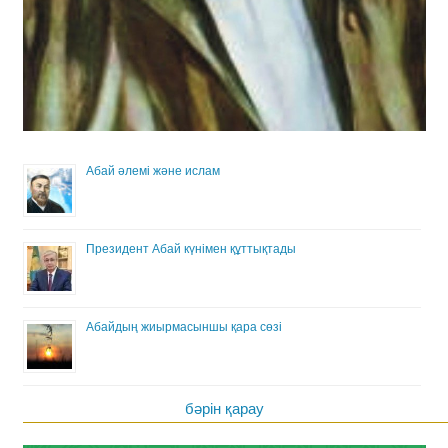
Абай әлемі және ислам
Президент Абай күнімен құттықтады
Абайдың жиырмасыншы қара сөзі
бәрін қарау