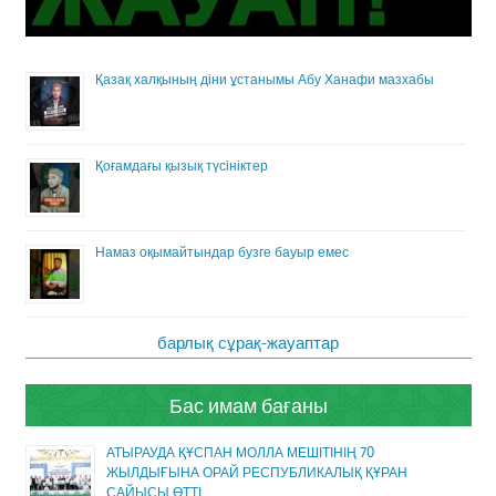
Қазақ халқының діни ұстанымы Абу Ханафи мазхабы
Қоғамдағы қызық түсініктер
Намаз оқымайтындар бузге бауыр емес
барлық сұрақ-жауаптар
Бас имам бағаны
АТЫРАУДА ҚҰСПАН МОЛЛА МЕШІТІНІҢ 70
ЖЫЛДЫҒЫНА ОРАЙ РЕСПУБЛИКАЛЫҚ ҚҰРАН
САЙЫСЫ ӨТТІ