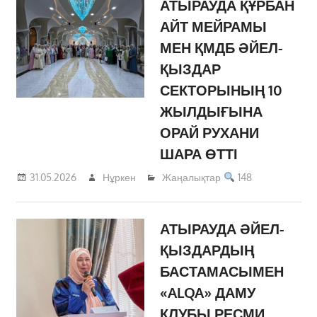
АТЫРАУДА ҚҰРБАН
АЙТ МЕЙРАМЫ
МЕН ҚМДБ ӘЙЕЛ-
ҚЫЗДАР
СЕКТОРЫНЫҢ 10
ЖЫЛДЫҒЫНА
ОРАЙ РУХАНИ
ШАРА ӨТТІ
31.05.2026
Нұркен
Жаңалықтар
148
АТЫРАУДА ӘЙЕЛ-
ҚЫЗДАРДЫҢ
БАСТАМАСЫМЕН
«ALQA» ДАМУ
КЛУБЫ РЕСМИ