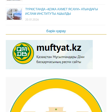
ТҮРКІСТАНДА «ҚОЖА АХМЕТ ЯСАУИ» АТЫНДАҒЫ
ИСЛАМ ИНСТИТУТЫ АШЫЛДЫ
20.01.2026
бәрін қарау