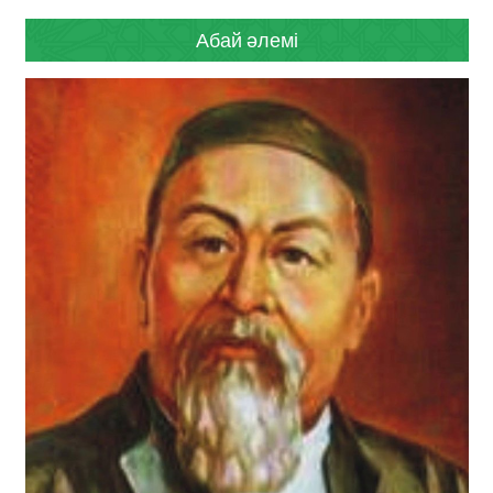
Абай әлемі