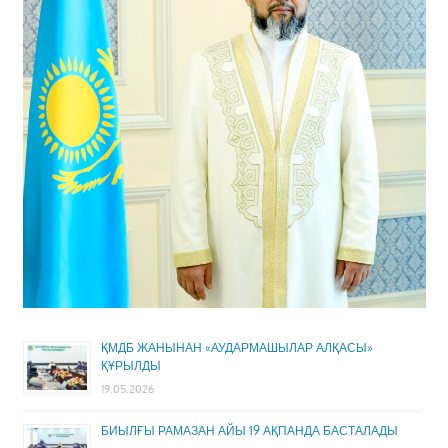
ҚМДБ ЖАНЫНАН «АУДАРМАШЫЛАР АЛҚАСЫ»
ҚҰРЫЛДЫ
19.05.2026
БИЫЛҒЫ РАМАЗАН АЙЫ 19 АҚПАНДА БАСТАЛАДЫ