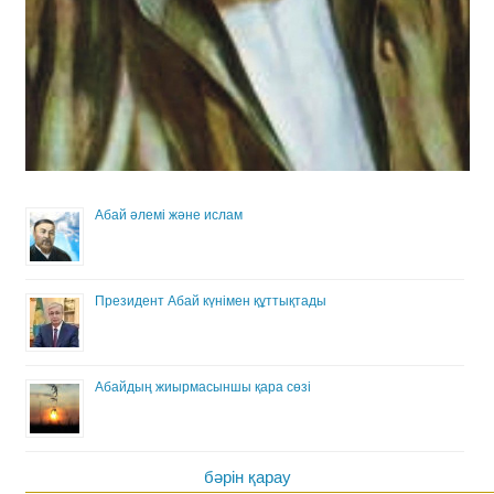
Абай әлемі және ислам
Президент Абай күнімен құттықтады
Абайдың жиырмасыншы қара сөзі
бәрін қарау