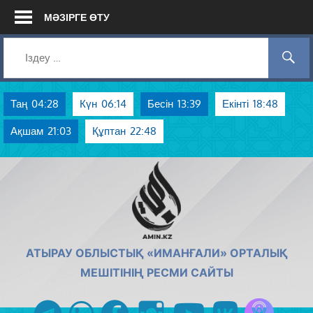
Skip
МӘЗІРГЕ ӨТУ
to
content
Таң
04:28
Күн
06:14
Бесін
13:39
Екінті
18:48
Ақшам
21:03
Құптан
22:48
AMIN.KZ
АТЫРАУ ОБЛЫСТЫҚ «ИМАНҒАЛИ» ОРТАЛЫҚ
МЕШІТІНІҢ РЕСМИ САЙТЫ
Azan радиос
telegram
whatsapp
facebook
instagram
youtube
vk