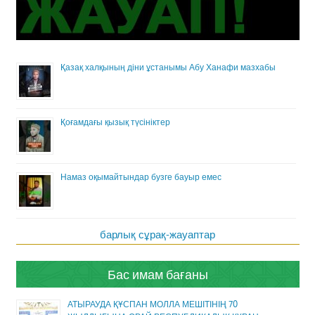
Қазақ халқының діни ұстанымы Абу Ханафи мазхабы
Қоғамдағы қызық түсініктер
Намаз оқымайтындар бузге бауыр емес
барлық сұрақ-жауаптар
Бас имам бағаны
АТЫРАУДА ҚҰСПАН МОЛЛА МЕШІТІНІҢ 70