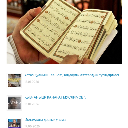
Ұстаз Қуаныш Есешов\ Таңдаулы аяттардың түсіндірмесі
12.01.2026
ҚЫЗҒАНЫШ\ ҚАНАҒАТ МУСЛИМОВ \
12.01.2026
Исламдағы достық ұғымы
17.05.2025