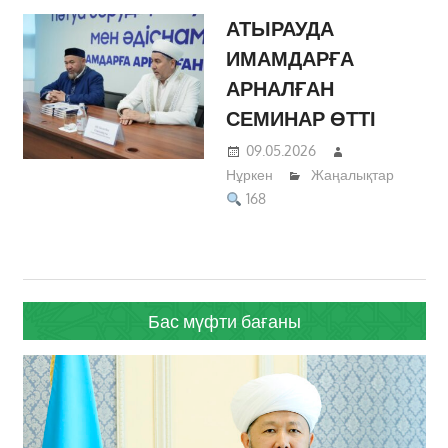
АТЫРАУДА
ИМАМДАРҒА
АРНАЛҒАН
СЕМИНАР ӨТТІ
09.05.2026
Нұркен
Жаңалықтар
168
Бас мүфти бағаны