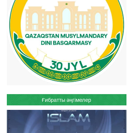
Ғибратты әңгімелер