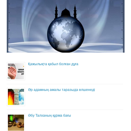
Қажылықта қабыл болған дұға
Әр адамның амалы таразыда өлшенеді
Әбу Талханың құрма бағы