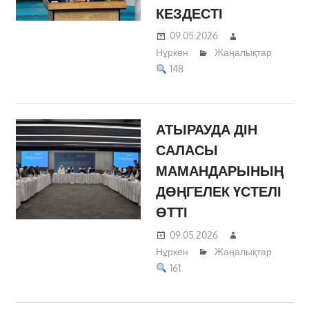
КЕЗДЕСТІ
09.05.2026
Нұркен
Жаңалықтар
148
АТЫРАУДА ДІН
САЛАСЫ
МАМАНДАРЫНЫҢ
ДӨҢГЕЛЕК ҮСТЕЛІ
ӨТТІ
09.05.2026
Нұркен
Жаңалықтар
161