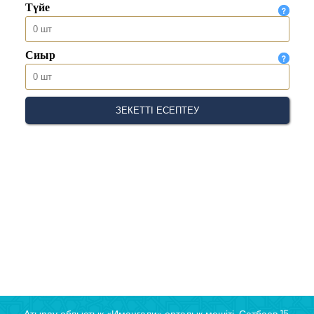
Атырау облыстық «Иманғали» орталық мешіті, Сатбаев 15,