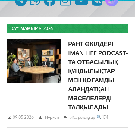
DAY:
МАМЫР 9, 2026
РАНТ ӨКІЛДЕРІ
IMAN LIFE PODCAST-
ТА ОТБАСЫЛЫҚ
ҚҰНДЫЛЫҚТАР
МЕН ҚОҒАМДЫ
АЛАҢДАТҚАН
МӘСЕЛЕЛЕРДІ
ТАЛҚЫЛАДЫ
09.05.2026
Нұркен
Жаңалықтар
174