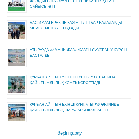
ЖЫЛДЫҒЫНА ОРАЙ РЕСПУБЛИКАЛЫҚ ҚҰРАН
САЙЫСЫ ӨТТІ
БАС ИМАМ ЕРЕКШЕ ҚАЖЕТТІЛІГІ БАР БАЛАЛАРДЫ
МЕРЕКЕМЕН ҚҰТТЫҚТАДЫ
АТЫРАУДА «ИМАНИ ЖАЗ» ЖАЗҒЫ САУАТ АШУ КУРСЫ
БАСТАЛДЫ
ҚҰРБАН АЙТТЫҢ ҮШІНШІ КҮНІ ЕЛУ ОТБАСЫНА
ҚАЙЫРЫМДЫЛЫҚ КӨМЕК КӨРСЕТІЛДІ
ҚҰРБАН АЙТТЫҢ ЕКІНШІ КҮНІ: АТЫРАУ ӨҢІРІНДЕ
ҚАЙЫРЫМДЫЛЫҚ ШАРАЛАРЫ ЖАЛҒАСТЫ
бәрін қарау