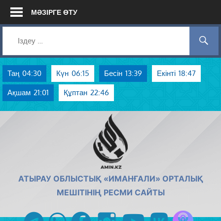
Skip
МӘЗІРГЕ ӨТУ
to
content
Таң
04:30
Күн
06:15
Бесін
13:39
Екінті
18:47
Ақшам
21:01
Құптан
22:46
AMIN.KZ
АТЫРАУ ОБЛЫСТЫҚ «ИМАНҒАЛИ» ОРТАЛЫҚ
МЕШІТІНІҢ РЕСМИ САЙТЫ
Azan радиос
telegram
whatsapp
facebook
instagram
youtube
vk