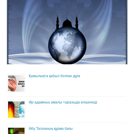
Қажылықта қабыл болған дұға
Әр адамның амалы таразыда өлшенеді
Әбу Талханың құрма бағы