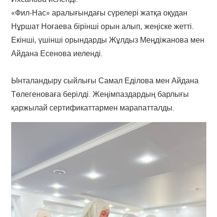
«Фил-Нас» аралығындағы сүрелері жатқа оқудан
Нұршат Ноғаева бірінші орын алып, жеңіске жетті.
Екінші, үшінші орындарды Жұлдыз Меңдіжанова мен
Айдана Есенова иеленді.
Ынталандыру сыйлығы Самал Еділова мен Айдана
Төлегеноваға берілді. Жеңімпаздардың барлығы
қаржылай сертификаттармен марапатталды.