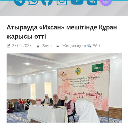
Атырауда «Ихсан» мешітінде Құран
жарысы өтті
27.04.2023
Баян
Жаңалықтар
960