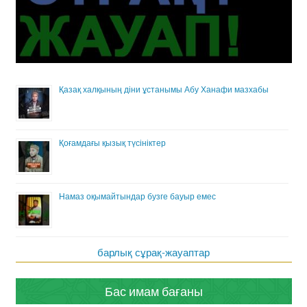
Қазақ халқының діни ұстанымы Абу Ханафи мазхабы
Қоғамдағы қызық түсініктер
Намаз оқымайтындар бузге бауыр емес
барлық сұрақ-жауаптар
Бас имам бағаны