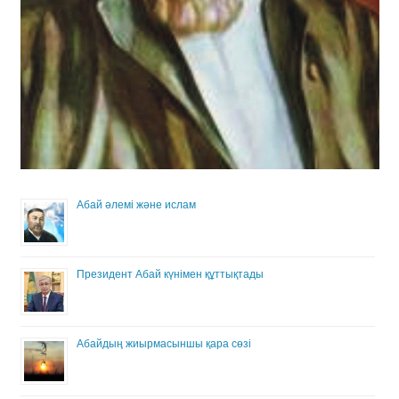
Абай әлемі және ислам
Президент Абай күнімен құттықтады
Абайдың жиырмасыншы қара сөзі