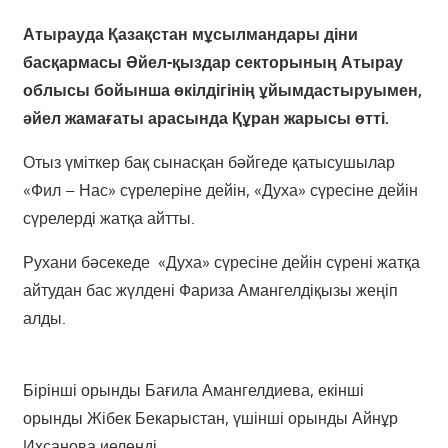
Атырауда Қазақстан мұсылмандары діни
басқармасы Әйел-қыздар секторының Атырау
облысы бойынша өкілдігінің ұйымдастыруымен,
әйел жамағаты арасында Құран жарысы өтті.
Отыз үміткер бақ сынасқан бәйгеде қатысушылар
«Фил – Нас» сүрелеріне дейін, «Духа» сүресіне дейін
сүрелерді жатқа айтты.
Рухани бәсекеде «Духа» сүресіне дейін сүрені жатқа
айтудан бас жүлдені Фариза Амангелдіқызы жеңіп
алды.
Бірінші орынды Бағила Амангелдиева, екінші
орынды Жібек Бекарыстан, үшінші орынды Айнұр
Ихсанова иеленді.