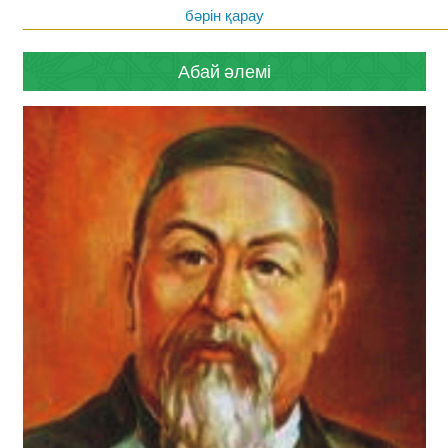
бәрін қарау
Абай әлемі