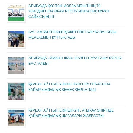
АТЫРАУДА ҚҰСПАН МОЛЛА МЕШІТІНІҢ 70
ЖЫЛДЫҒЫНА ОРАЙ РЕСПУБЛИКАЛЫҚ ҚҰРАН
САЙЫСЫ ӨТТІ
БАС ИМАМ ЕРЕКШЕ ҚАЖЕТТІЛІГІ БАР БАЛАЛАРДЫ
МЕРЕКЕМЕН ҚҰТТЫҚТАДЫ
АТЫРАУДА «ИМАНИ ЖАЗ» ЖАЗҒЫ САУАТ АШУ КУРСЫ
БАСТАЛДЫ
ҚҰРБАН АЙТТЫҢ ҮШІНШІ КҮНІ ЕЛУ ОТБАСЫНА
ҚАЙЫРЫМДЫЛЫҚ КӨМЕК КӨРСЕТІЛДІ
ҚҰРБАН АЙТТЫҢ ЕКІНШІ КҮНІ: АТЫРАУ ӨҢІРІНДЕ
ҚАЙЫРЫМДЫЛЫҚ ШАРАЛАРЫ ЖАЛҒАСТЫ