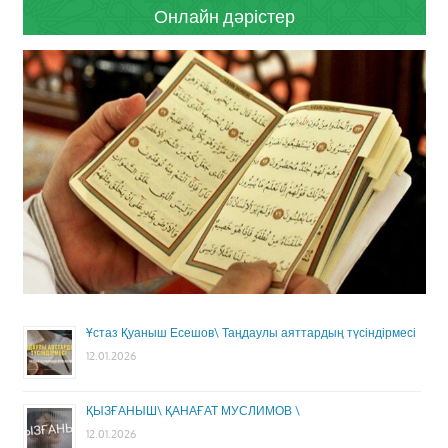
Онлайн дәрістер
Ұстаз Қуаныш Есешов\ Таңдаулы аяттардың түсіндірмесі
12.01.2026
ҚЫЗҒАНЫШ\ ҚАНАҒАТ МУСЛИМОВ \
12.01.2026