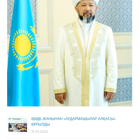
ҚМДБ ЖАНЫНАН «АУДАРМАШЫЛАР АЛҚАСЫ»
ҚҰРЫЛДЫ
19.05.2026