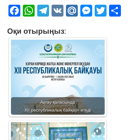
Facebook
WhatsApp
Telegram
VK
Mail.Ru
Messenger
Twitter
Share
Оқи отырыңыз:
Ақтау қаласында
ХІІ республикалық байқау» өтеді