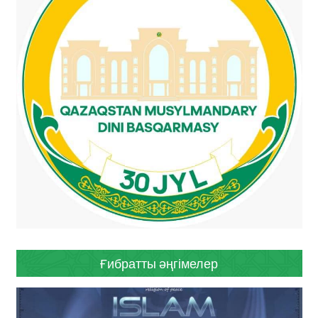
Ғибратты әңгімелер