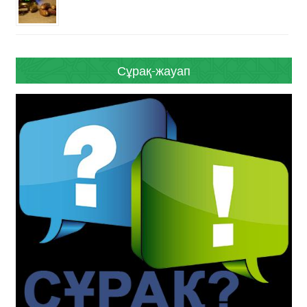
Сұрақ-жауап