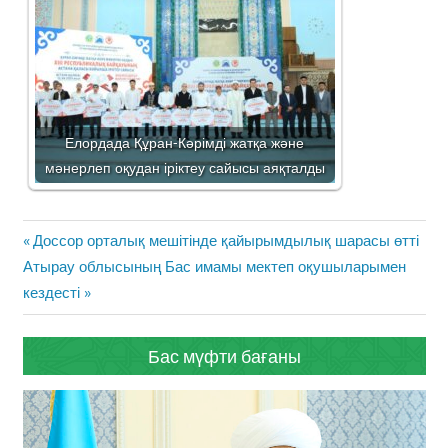
Елордада Құран-Кәрімді жатқа және
мәнерлеп оқудан іріктеу сайысы аяқталды
Жазба
Previous
Доссор орталық мешітінде қайырымдылық шарасы өтті
навигациясы
Next
Post:
Атырау облысының Бас имамы мектеп оқушыларымен
Post:
кездесті
Бас мүфти бағаны