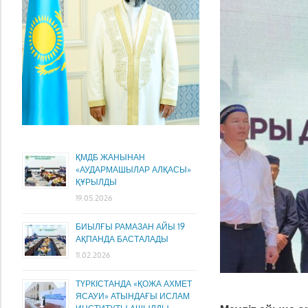
ҚМДБ ЖАНЫНАН
«АУДАРМАШЫЛАР АЛҚАСЫ»
ҚҰРЫЛДЫ
19.05.2026
БИЫЛҒЫ РАМАЗАН АЙЫ 19
АҚПАНДА БАСТАЛАДЫ
11.02.2026
ТҮРКІСТАНДА «ҚОЖА АХМЕТ
ЯСАУИ» АТЫНДАҒЫ ИСЛАМ