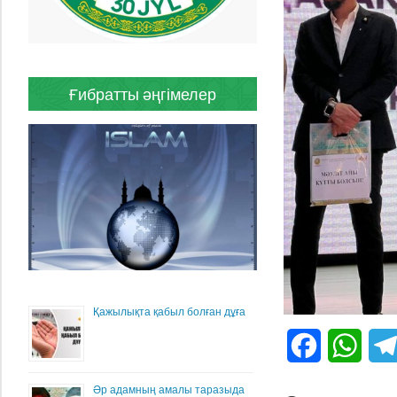
Ғибратты әңгімелер
Қажылықта қабыл болған дұға
Facebook
What
Әр адамның амалы таразыда