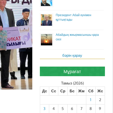
Президент Абай күнімен
құттықтады
Абайдың жиырмасыншы қара
сөзі
бәрін қарау
Мұрағат
Тамыз (2026)
Дс
Сс
Ср
Бс
Жм
Сб
Жс
1
2
3
4
5
6
7
8
9