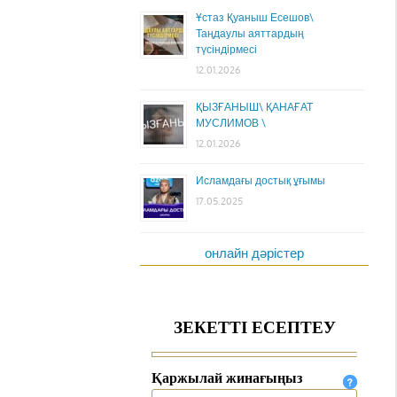
Ұстаз Қуаныш Есешов\
Таңдаулы аяттардың
түсіндірмесі
12.01.2026
ҚЫЗҒАНЫШ\ ҚАНАҒАТ
МУСЛИМОВ \
12.01.2026
Исламдағы достық ұғымы
17.05.2025
онлайн дәрістер