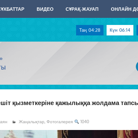
СҰХБАТТАР
ВИДЕО
СҰРАҚ-ЖАУАП
ОНЛАЙН ДӘ
Таң
04:28
Күн
06:14
»
ТЫ
ешіт қызметкеріне қажылыққа жолдама тап
аян
Жаңалықтар
,
Фотогалерея
1040