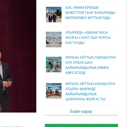
БАС ИМАМ ЕРЕКШЕ
ҚАЖЕТТІЛІГІ БАР БАЛАЛАРДЫ
МЕРЕКЕМЕН ҚҰТТЫҚТАДЫ
АТЫРАУДА «ИМАНИ ЖАЗ»
ЖАЗҒЫ САУАТ АШУ КУРСЫ
БАСТАЛДЫ
ҚҰРБАН АЙТТЫҢ ҮШІНШІ КҮНІ
ЕЛУ ОТБАСЫНА
ҚАЙЫРЫМДЫЛЫҚ КӨМЕК
КӨРСЕТІЛДІ
ҚҰРБАН АЙТТЫҢ ЕКІНШІ КҮНІ:
АТЫРАУ ӨҢІРІНДЕ
ҚАЙЫРЫМДЫЛЫҚ
ШАРАЛАРЫ ЖАЛҒАСТЫ
бәрін қарау