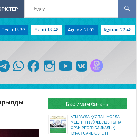
РІСТЕР
Бесін
13:39
Екінті
18:48
Ақшам
21:03
Құптан
22:48
Azan радиосы
telegram
whatsapp
facebook
instagram
youtube
vk
сырылды
Бас имам бағаны
АТЫРАУДА ҚҰСПАН МОЛЛА
МЕШІТІНІҢ 70 ЖЫЛДЫҒЫНА
ОРАЙ РЕСПУБЛИКАЛЫҚ
ҚҰРАН САЙЫСЫ ӨТТІ