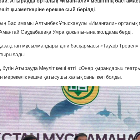
рай, Атырауда орталық «Иманғали» мешітінің бастама
ешіт қызметкеріне ерекше сый берілді.
ың Бас имамы Алтынбек Ұтысханұлы «Иманғали» орталық м
н Амантай Саудабаевқа Умра қажылығына жолдама берді.
Қазақстан мұсылмандары діни басқармасы «Тауаф Тревел»
стырылады.
к, бүгін Атырауда Мәуліт кеші өтті. «Өнер қырандары» теат
н мерекелік кешке қатысушы халық саны көп болды.