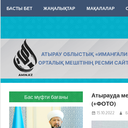
Skip
БАСТЫ БЕТ
ЖАҢАЛЫҚТАР
МАҚАЛАЛАР
to
content
AMIN.KZ
АТЫРАУ ОБЛЫСТЫҚ «ИМАНҒАЛИ
ОРТАЛЫҚ МЕШІТІНІҢ РЕСМИ САЙ
Атырауда м
Бас мүфти бағаны
(+ФОТО)
15.10.2022
Б