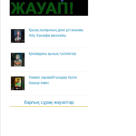
Қазақ халқының діни ұстанымы
Абу Ханафи мазхабы
Қоғамдағы қызық түсініктер
Намаз оқымайтындар бузге
бауыр емес
барлық сұрақ-жауаптар