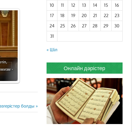
10
11
12
13
14
15
16
17
18
19
20
21
22
23
24
25
26
27
28
29
30
31
« Шіл
тіп,
Онлайн дәрістер
имизм -
згерістер болды