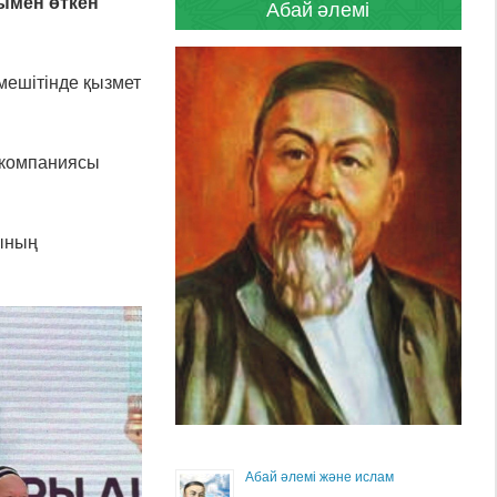
сымен өткен
Абай әлемі
ешітінде қызмет
 компаниясы
рының
Абай әлемі және ислам