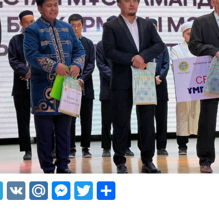
sApp
Telegram
VK
Mail.Ru
Messenger
Twitter
Share