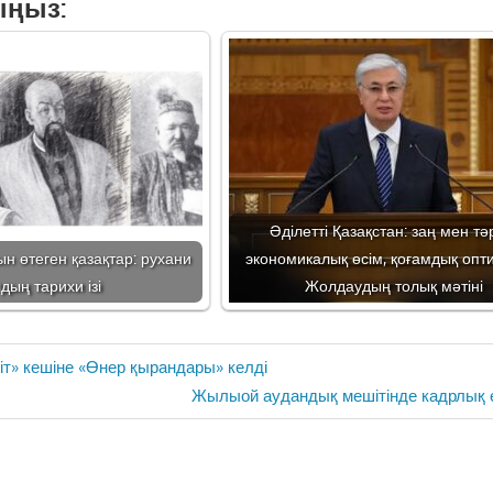
ыңыз:
Әділетті Қазақстан: заң мен тәр
н өтеген қазақтар: рухани
экономикалық өсім, қоғамдық опт
дың тарихи ізі
Жолдаудың толық мәтіні
т» кешіне «Өнер қырандары» келді
Next
Жылыой аудандық мешітінде кадрлық ө
Post: