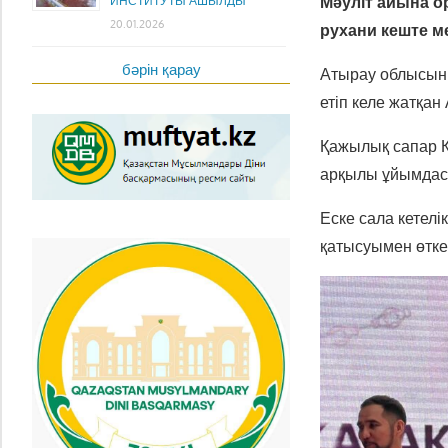
Мәуліт айына о
ИНСТИТУТЫ АШЫЛДЫ
20.01.2026
рухани кеште м
бәрін қарау
Атырау облысын
етіп келе жатқа
Қажылық сапар 
арқылы ұйымда
Еске сала кетелі
қатысуымен өтке