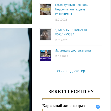
Ұстаз Қуаныш Есешов\
Таңдаулы аяттардың
түсіндірмесі
12.01.2026
ҚЫЗҒАНЫШ\ ҚАНАҒАТ
МУСЛИМОВ \
12.01.2026
Исламдағы достық ұғымы
17.05.2025
онлайн дәрістер