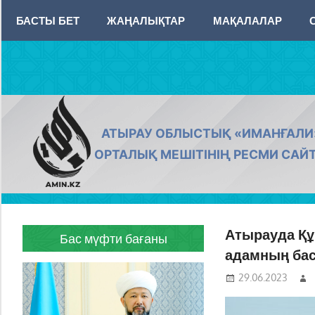
Skip
БАСТЫ БЕТ
ЖАҢАЛЫҚТАР
МАҚАЛАЛАР
to
content
AMIN.KZ
АТЫРАУ ОБЛЫСТЫҚ «ИМАНҒАЛИ
ОРТАЛЫҚ МЕШІТІНІҢ РЕСМИ САЙ
Атырауда Құ
Бас мүфти бағаны
адамның бас
29.06.2023