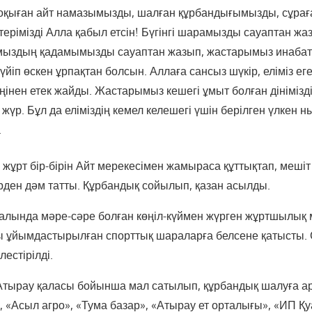
 оқыған айт намазымызды, шалған құрбандығымызды, сұрағ
ерімізді Алла қабыл етсін! Бүгінгі шарамызды сауаптан жа
мыздың қадамымызды сауаптан жазып, жастарымыз инабатты
сүйіп өскен ұрпақтан болсын. Аллаға сансыз шүкір, еліміз е
інен етек жайды. Жастарымыз кешегі ұмыт болған дінімізді,
жүр. Бұл да еліміздің кемел келешегі үшін берілген үлкен н
.
 жұрт бір-бірін Айт мерекесімен жамыраса құттықтап, меші
лерден дәм татты. Құрбандық сойылып, қазан асылды.
залында мәре-сәре болған көңіл-күймен жүрген жұртшылық
ы ұйымдастырылған спорттық шараларға белсене қатысты.
лестірілді.
Атырау қаласы бойынша мал сатылып, құрбандық шалуға арн
, «Асыл агро», «Тума базар», «Атырау ет орталығы», «ИП Қу