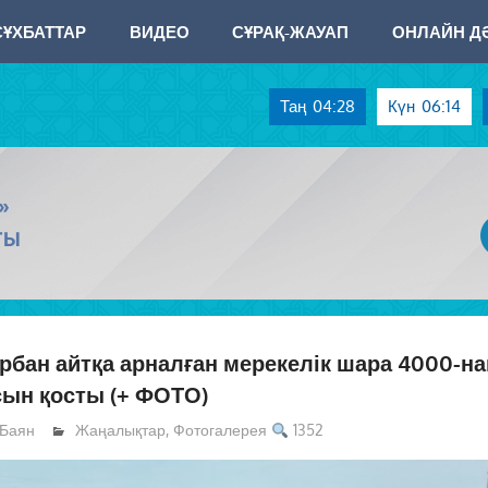
СҰХБАТТАР
ВИДЕО
СҰРАҚ-ЖАУАП
ОНЛАЙН ДӘ
Таң
04:28
Күн
06:14
»
ТЫ
рбан айтқа арналған мерекелік шара 4000-на
ын қосты (+ ФОТО)
Баян
Жаңалықтар
,
Фотогалерея
1352