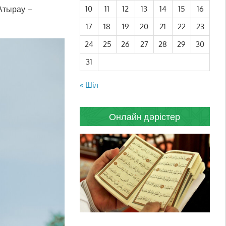
Атырау –
10
11
12
13
14
15
16
17
18
19
20
21
22
23
24
25
26
27
28
29
30
31
« Шіл
Онлайн дәрістер