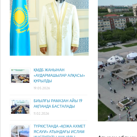
ҚМДБ ЖАНЫНАН
«АУДАРМАШЫЛАР АЛҚАСЫ»
ҚҰРЫЛДЫ
19.05.2026
БИЫЛҒЫ РАМАЗАН АЙЫ 19
АҚПАНДА БАСТАЛАДЫ
11.02.2026
ТҮРКІСТАНДА «ҚОЖА АХМЕТ
ЯСАУИ» АТЫНДАҒЫ ИСЛАМ