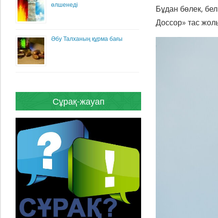
өлшенеді
Бұдан бөлек, бе
Доссор» тас жол
Әбу Талханың құрма бағы
Сұрақ-жауап