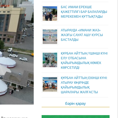
БАС ИМАМ ЕРЕКШЕ
ҚАЖЕТТІЛІГІ БАР БАЛАЛАРДЫ
МЕРЕКЕМЕН ҚҰТТЫҚТАДЫ
АТЫРАУДА «ИМАНИ ЖАЗ»
ЖАЗҒЫ САУАТ АШУ КУРСЫ
БАСТАЛДЫ
ҚҰРБАН АЙТТЫҢ ҮШІНШІ КҮНІ
ЕЛУ ОТБАСЫНА
ҚАЙЫРЫМДЫЛЫҚ КӨМЕК
КӨРСЕТІЛДІ
ҚҰРБАН АЙТТЫҢ ЕКІНШІ КҮНІ:
АТЫРАУ ӨҢІРІНДЕ
ҚАЙЫРЫМДЫЛЫҚ
ШАРАЛАРЫ ЖАЛҒАСТЫ
бәрін қарау