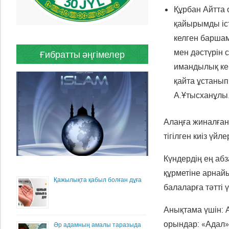
Құрбан Айтта
қайырымды іст
келген барша
мен дәстүрін 
Ғибратты әңгімелер
имандылық кең
қайта ұстанып 
А.Ұтысханұлы
Алаңға жиналған
тігілген киіз үй
Күндердің ең аб
құрметіне арнай
Қажылықта қабыл болған дұға
балаларға тәтті ү
Анықтама үшін: 
орындар: «Адал»
Әр адамның амалы таразыда