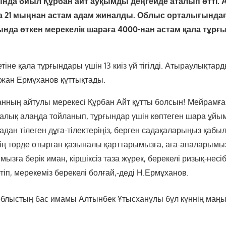
да биыл Құрбан айт ауқымды деңгейде аталып өтті. 
 21 мыңнан астам адам жиналды. Облыс орталығындағ
нда өткен мерекелік шараға 4000-нан астам қала тұр
тіне қала тұрғындары үшін 13 киіз үй тігілді. Атыраулықтард
жан Ермұханов құттықтады.
нның айтулы мерекесі Құрбан Айт құтты болсын! Мейрамға
рталық алаңда тойланып, тұрғындар үшін көптеген шара ұй
адан тілеген дұға-тілектеріңіз, берген садақаларыңыз қабы
ің төрде отырған қазыналы қарттарымызға, аға-апаларымыз 
ызға берік иман, кіршіксіз таза жүрек, берекелі ризық-несіб
тіп, мерекеміз берекелі болғай,-деді Н.Ермұханов.
облыстың бас имамы Алтынбек Ұтысханұлы бұл күннің маң