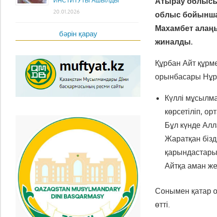
Атырау облысын
ИНСТИТУТЫ АШЫЛДЫ
20.01.2026
облыс бойынша
Махамбет алаңы
бәрін қарау
жиналды.
Құрбан Айт құрме
орынбасары Нұр
Күллі мұсылма
көрсетіліп, о
Бұл күнде Алл
Жаратқан бізд
қарындастарым
Айтқа аман же
Сонымен қатар 
өтті.