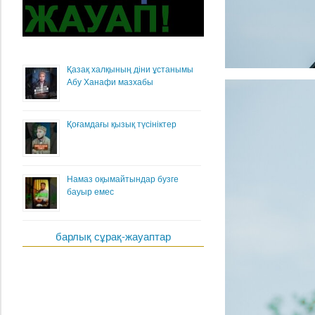
Қазақ халқының діни ұстанымы
Абу Ханафи мазхабы
Қоғамдағы қызық түсініктер
Намаз оқымайтындар бузге
бауыр емес
барлық сұрақ-жауаптар