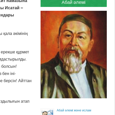
Айт намазына
Абай әлемі
ы Исатай –
ғындары
ы қала әкімінің
 ерекше құрмет
ымдастырылды.
л болсын!
бен іні-
е берсін! Айттан
ыздылығын атап
Абай әлемі және ислам