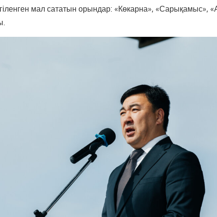
лгіленген мал сататын орындар: «Көкарна», «Сарықамыс», «
ы.