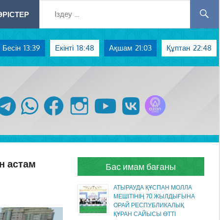
РІСТЕР
Бесін
13:39
Екінті
18:48
Ақшам
21:03
Құптан
22:48
Azan радиосы
telegram
whatsapp
facebook
instagram
youtube
vk
н астам
Бас имам бағаны
АТЫРАУДА ҚҰСПАН МОЛЛА
МЕШІТІНІҢ 70 ЖЫЛДЫҒЫНА
ОРАЙ РЕСПУБЛИКАЛЫҚ
ҚҰРАН САЙЫСЫ ӨТТІ