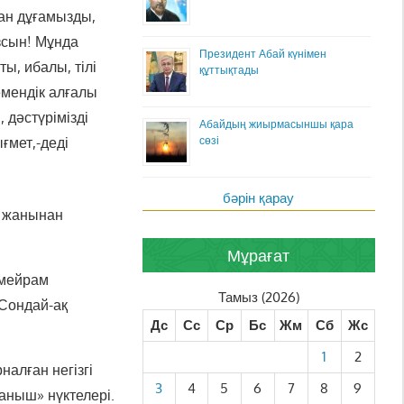
ан дұғамызды,
зсын! Мұнда
Президент Абай күнімен
, ибалы, тілі
құттықтады
гемендік алғалы
 дәстүрімізді
Абайдың жиырмасыншы қара
ығмет,-деді
сөзі
бәрін қарау
т жанынан
Мұрағат
 мейрам
Тамыз (2026)
 Сондай-ақ
Дс
Сс
Ср
Бс
Жм
Сб
Жс
1
2
алған негізгі
3
4
5
6
7
8
9
аныш» нүктелері.