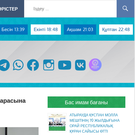
РІСТЕР
Бесін
13:39
Екінті
18:48
Ақшам
21:03
Құптан
22:48
Azan радиосы
telegram
whatsapp
facebook
instagram
youtube
vk
шарасына
Бас имам бағаны
АТЫРАУДА ҚҰСПАН МОЛЛА
МЕШІТІНІҢ 70 ЖЫЛДЫҒЫНА
ОРАЙ РЕСПУБЛИКАЛЫҚ
ҚҰРАН САЙЫСЫ ӨТТІ