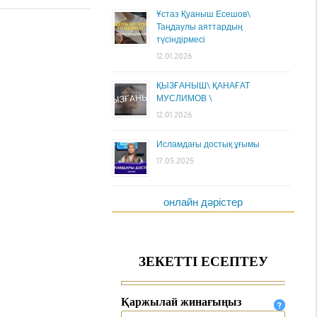
Ұстаз Қуаныш Есешов\
Таңдаулы аяттардың
түсіндірмесі
12.01.2026
ҚЫЗҒАНЫШ\ ҚАНАҒАТ
МУСЛИМОВ \
12.01.2026
Исламдағы достық ұғымы
17.05.2025
онлайн дәрістер