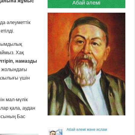
данына жұмыс
Абай әлемі
да әлеуметтік
етілді.
йырымдылық
аймыз. Хақ
лтіріп, намазды
т жолындағы
азылығы үшін
ін мал-мүлік
ар қала, аудан
лысының Бас
Абай әлемі және ислам