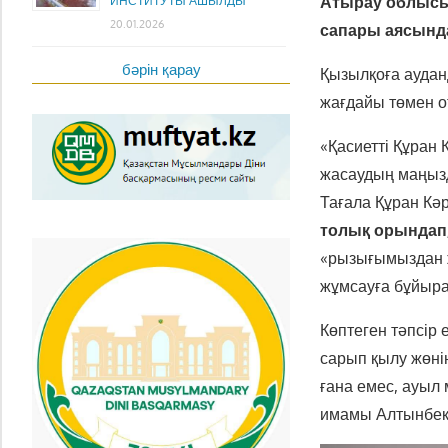
Атырау облысы
ИНСТИТУТЫ АШЫЛДЫ
20.01.2026
сапары аясынд
бәрін қарау
Қызылқоға аудан
жағдайы төмен отб
«Қасиетті Құран
жасаудың маңызд
Тағала Құран Кәр
толық орындап
«рызығымыздан 
жұмсауға бұйыр
Көптеген тәпсір
сарып қылу жөні
ғана емес, ауыл
имамы Алтынбек