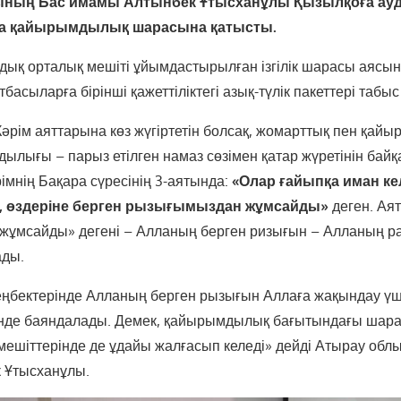
ның Бас имамы Алтынбек Ұтысханұлы Қызылқоға ау
а қайырымдылық шарасына қатысты.
дық орталық мешіті ұйымдастырылған ізгілік шарасы аясын
асыларға бірінші қажеттіліктегі азық-түлік пакеттері табыс 
 Кәрім аяттарына көз жүгіртетін болсақ, жомарттық пен қа
ылығы – парыз етілген намаз сөзімен қатар жүретінін байқ
імнің Бақара сүресінің 3-аятында:
«Олар ғайыпқа иман ке
, өздеріне берген рызығымыздан жұмсайды»
деген. Ая
жұмсайды» дегені – Алланың берген ризығын – Алланың р
ады.
 еңбектерінде Алланың берген рызығын Аллаға жақындау үш
нде баяндалады. Демек, қайырымдылық бағытындағы шарал
 мешіттерінде де ұдайы жалғасып келеді» дейді Атырау об
 Ұтысханұлы.