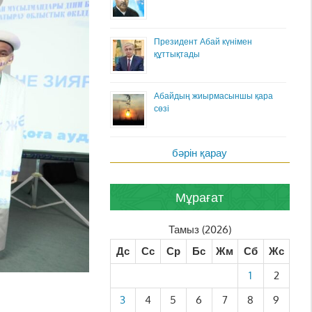
Президент Абай күнімен
құттықтады
Абайдың жиырмасыншы қара
сөзі
бәрін қарау
Мұрағат
Тамыз (2026)
Дс
Сс
Ср
Бс
Жм
Сб
Жс
1
2
3
4
5
6
7
8
9