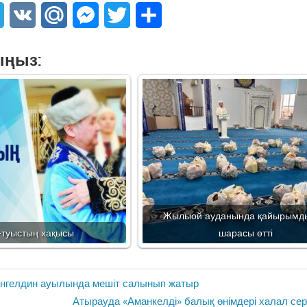
sApp
Telegram
VK
Mail.Ru
Messenger
Twitter
Share
ыңыз:
Жылыой ауданында қайырымд
-туыстың хақысы
шарасы өтті
нгелдин ауылында мешіт салынып жатыр
Next
Атырауда «Аманкелді» балық өнімдері халал с