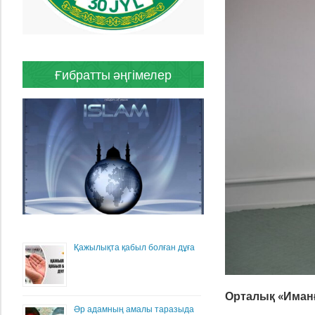
Ғибратты әңгімелер
Қажылықта қабыл болған дұға
Орталық «Иманғ
Әр адамның амалы таразыда