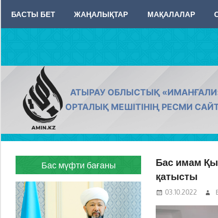
Skip
БАСТЫ БЕТ
ЖАҢАЛЫҚТАР
МАҚАЛАЛАР
to
content
AMIN.KZ
АТЫРАУ ОБЛЫСТЫҚ «ИМАНҒАЛИ
ОРТАЛЫҚ МЕШІТІНІҢ РЕСМИ САЙ
Бас имам Қ
Бас мүфти бағаны
қатысты
03.10.2022