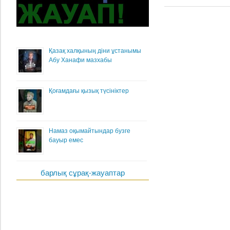
Қазақ халқының діни ұстанымы
Абу Ханафи мазхабы
Қоғамдағы қызық түсініктер
Намаз оқымайтындар бузге
бауыр емес
барлық сұрақ-жауаптар