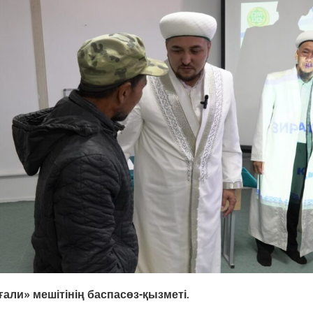
али» мешітінің баспасөз-қызметі.