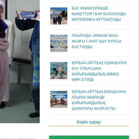
БАС ИМАМ ЕРЕКШЕ
ҚАЖЕТТІЛІГІ БАР БАЛАЛАРДЫ
МЕРЕКЕМЕН ҚҰТТЫҚТАДЫ
АТЫРАУДА «ИМАНИ ЖАЗ»
ЖАЗҒЫ САУАТ АШУ КУРСЫ
БАСТАЛДЫ
ҚҰРБАН АЙТТЫҢ ҮШІНШІ КҮНІ
ЕЛУ ОТБАСЫНА
ҚАЙЫРЫМДЫЛЫҚ КӨМЕК
КӨРСЕТІЛДІ
ҚҰРБАН АЙТТЫҢ ЕКІНШІ КҮНІ:
АТЫРАУ ӨҢІРІНДЕ
ҚАЙЫРЫМДЫЛЫҚ
ШАРАЛАРЫ ЖАЛҒАСТЫ
бәрін қарау