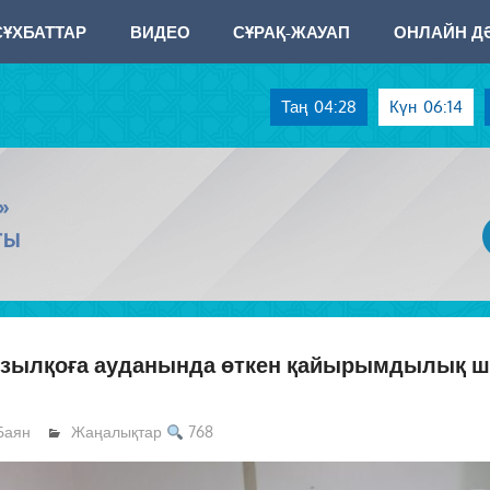
СҰХБАТТАР
ВИДЕО
СҰРАҚ-ЖАУАП
ОНЛАЙН ДӘ
Таң
04:28
Күн
06:14
»
ТЫ
ызылқоға ауданында өткен қайырымдылық 
Баян
Жаңалықтар
768