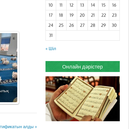
10
11
12
13
14
15
16
17
18
19
20
21
22
23
24
25
26
27
28
29
30
31
« Шіл
Онлайн дәрістер
ылық
ертификатын алды