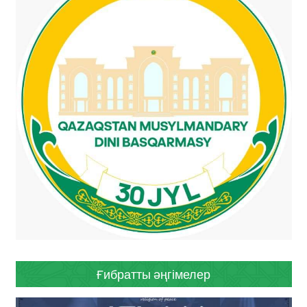
Ғибратты әңгімелер