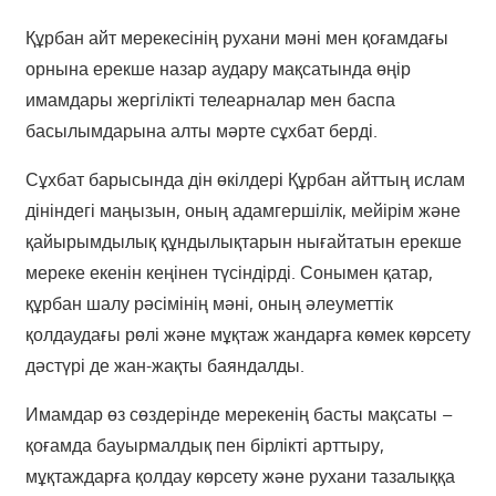
Құрбан айт мерекесінің рухани мәні мен қоғамдағы
орнына ерекше назар аудару мақсатында өңір
имамдары жергілікті телеарналар мен баспа
басылымдарына алты мәрте сұхбат берді.
Сұхбат барысында дін өкілдері Құрбан айттың ислам
дініндегі маңызын, оның адамгершілік, мейірім және
қайырымдылық құндылықтарын нығайтатын ерекше
мереке екенін кеңінен түсіндірді. Сонымен қатар,
құрбан шалу рәсімінің мәні, оның әлеуметтік
қолдаудағы рөлі және мұқтаж жандарға көмек көрсету
дәстүрі де жан-жақты баяндалды.
Имамдар өз сөздерінде мерекенің басты мақсаты –
қоғамда бауырмалдық пен бірлікті арттыру,
мұқтаждарға қолдау көрсету және рухани тазалыққа