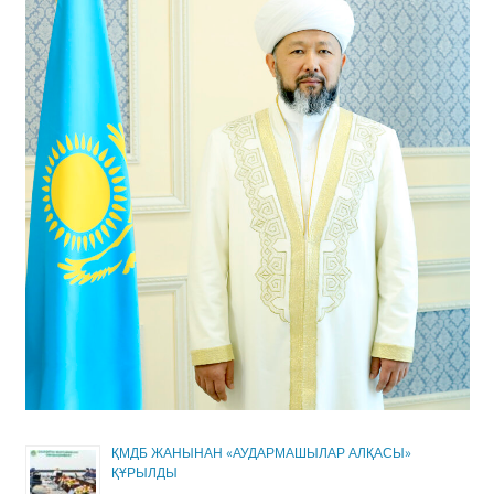
ҚМДБ ЖАНЫНАН «АУДАРМАШЫЛАР АЛҚАСЫ»
ҚҰРЫЛДЫ