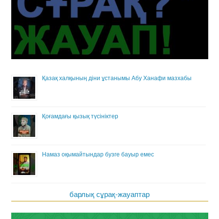
Қазақ халқының діни ұстанымы Абу Ханафи мазхабы
Қоғамдағы қызық түсініктер
Намаз оқымайтындар бузге бауыр емес
барлық сұрақ-жауаптар