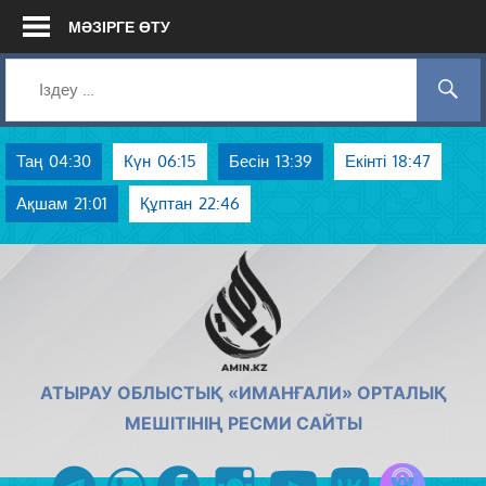
Skip
МӘЗІРГЕ ӨТУ
to
content
Таң
04:30
Күн
06:15
Бесін
13:39
Екінті
18:47
Ақшам
21:01
Құптан
22:46
AMIN.KZ
АТЫРАУ ОБЛЫСТЫҚ «ИМАНҒАЛИ» ОРТАЛЫҚ
МЕШІТІНІҢ РЕСМИ САЙТЫ
Azan радиос
telegram
whatsapp
facebook
instagram
youtube
vk