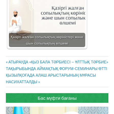
Қазіргі жалған сопылықтың көріністері және
шын сопылықтың өлшемі
Жазба
Previous
АТЫРАУДА «ҚЫЗ БАЛА ТӘРБИЕСІ – ҰЛТТЫҚ ТӘРБИЕ»
навигациясы
Post:
ТАҚЫРЫБЫНДА АЙМАҚТЫҚ ФОРУМ-СЕМИНАРЫ ӨТТІ
Next
ҚЫЗЫЛҚОҒАДА АЛАШ АРЫСТАРЫНЫҢ МҰРАСЫ
Post:
НАСИХАТТАЛДЫ
Бас мүфти бағаны