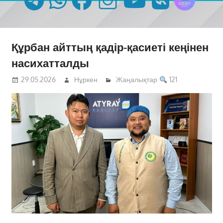
Құрбан айттың қадір-қасиеті кеңінен
насихатталды
29.05.2026
Нұркен
Жаңалықтар
121