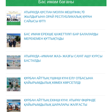
Бас имам бағаны
АТЫРАУДА ҚҰСПАН МОЛЛА МЕШІТІНІҢ 70
ЖЫЛДЫҒЫНА ОРАЙ РЕСПУБЛИКАЛЫҚ ҚҰРАН
САЙЫСЫ ӨТТІ
БАС ИМАМ ЕРЕКШЕ ҚАЖЕТТІЛІГІ БАР БАЛАЛАРДЫ
МЕРЕКЕМЕН ҚҰТТЫҚТАДЫ
АТЫРАУДА «ИМАНИ ЖАЗ» ЖАЗҒЫ САУАТ АШУ КУРСЫ
БАСТАЛДЫ
ҚҰРБАН АЙТТЫҢ ҮШІНШІ КҮНІ ЕЛУ ОТБАСЫНА
ҚАЙЫРЫМДЫЛЫҚ КӨМЕК КӨРСЕТІЛДІ
ҚҰРБАН АЙТТЫҢ ЕКІНШІ КҮНІ: АТЫРАУ ӨҢІРІНДЕ
ҚАЙЫРЫМДЫЛЫҚ ШАРАЛАРЫ ЖАЛҒАСТЫ