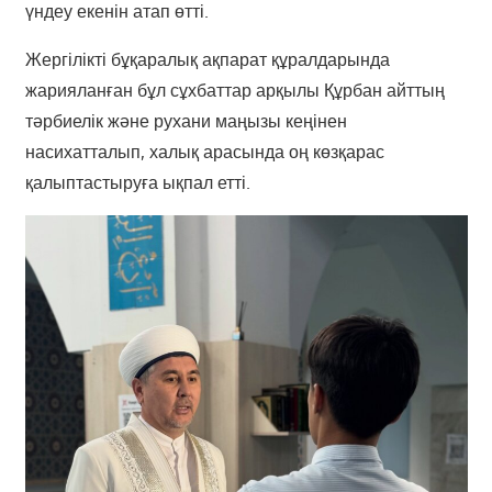
үндеу екенін атап өтті.
Жергілікті бұқаралық ақпарат құралдарында
жарияланған бұл сұхбаттар арқылы Құрбан айттың
тәрбиелік және рухани маңызы кеңінен
насихатталып, халық арасында оң көзқарас
қалыптастыруға ықпал етті.