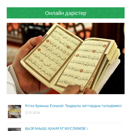
Онлайн дәрістер
Ұстаз Қуаныш Есешов\ Таңдаулы аяттардың түсіндірмесі
12.01.2026
ҚЫЗҒАНЫШ\ ҚАНАҒАТ МУСЛИМОВ \