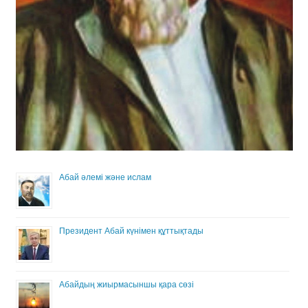
Абай әлемі және ислам
Президент Абай күнімен құттықтады
Абайдың жиырмасыншы қара сөзі