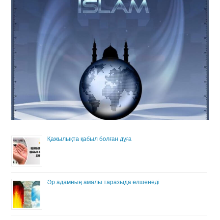
Қажылықта қабыл болған дұға
Әр адамның амалы таразыда өлшенеді