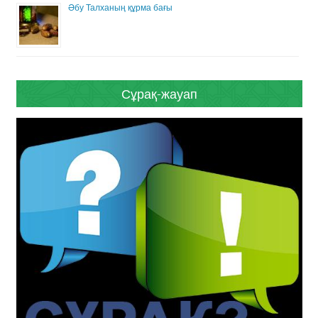
Әбу Талханың құрма бағы
Сұрақ-жауап