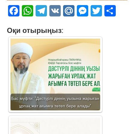
Facebook
WhatsApp
Telegram
VK
Mail.Ru
Messenger
Twitter
Share
Оқи отырыңыз:
Бас мүфти: "Дәстүрлі діннің уызына жарыған
ұрпақ жат ағымға төтеп бере алады"