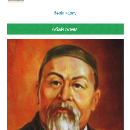
бәрін қарау
Абай әлемі