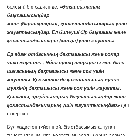
болсын) бір хадисінде:
«Әрқайсыларың
бақташысыңдар
және (барлықтарың) қоластындағыларың үшін
жауаптысыңдар. Ел билеуші бір бақташы және
қоластындағылары (халқы) үшін жауапты.
Ер адам отбасының бақташысы және солар
үшін жауапты. Әйел ерінің шаңырағы мен бала-
шағасының бақташысы және сол үшін
жауапты. Қызметші де қожайынының дүние-
мүлкінің бақташысы және сол үшін жауапты.
Қысқасы, әрқайсыларың бақташысыңдар және
қоластындағыларың үшін жауаптысыңдар»
деп
ескерткен.
Бұл хадистен түйетін ой: біз отбасымызға, туған-
туысқандарымызға, қоластымыздағы барша адамға