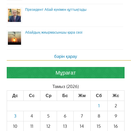
Президент Абай күнімен құттықтады
Абайдың жиырмасыншы қара сөзі
бәрін қарау
Мұрағат
Тамыз (2026)
Дс
Сс
Ср
Бс
Жм
Сб
Жс
1
2
3
4
5
6
7
8
9
10
11
12
13
14
15
16