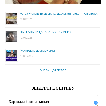
Ұстаз Қуаныш Есешов\ Таңдаулы аяттардың түсіндірмесі
12.01.2026
ҚЫЗҒАНЫШ\ ҚАНАҒАТ МУСЛИМОВ \
12.01.2026
Исламдағы достық ұғымы
17.05.2025
онлайн дәрістер