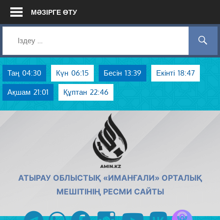
Skip
МӘЗІРГЕ ӨТУ
to
content
Таң
04:30
Күн
06:15
Бесін
13:39
Екінті
18:47
Ақшам
21:01
Құптан
22:46
AMIN.KZ
АТЫРАУ ОБЛЫСТЫҚ «ИМАНҒАЛИ» ОРТАЛЫҚ
МЕШІТІНІҢ РЕСМИ САЙТЫ
Azan радиос
telegram
whatsapp
facebook
instagram
youtube
vk