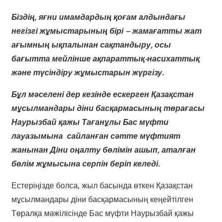
Біздің, яғни имамдардың қоғам алдындағы
негізгі жұмыстарының бірі – жамағатты жат
ағымның ықпалынан сақтандыру, осы
бағытта мейлінше ақпараттық-насихаттық
және түсіндіру жұмыстарын жүргізу.
Бұл мәселені дер кезінде ескерген Қазақстан
мұсылмандары діни басқармасының төрағасы
Наурызбай қажы Тағанұлы Бас мүфти
лауазымына сайланған сәтте мүфтият
жанынан Діни оңалту бөлімін ашып, аталған
бөлім жұмысына серпін беріп келеді.
Естеріңізде болса, жыл басында өткен Қазақстан
мұсылмандары діни басқармасының кеңейтілген
Төралқа мәжілісінде Бас мүфти Наурызбай қажы