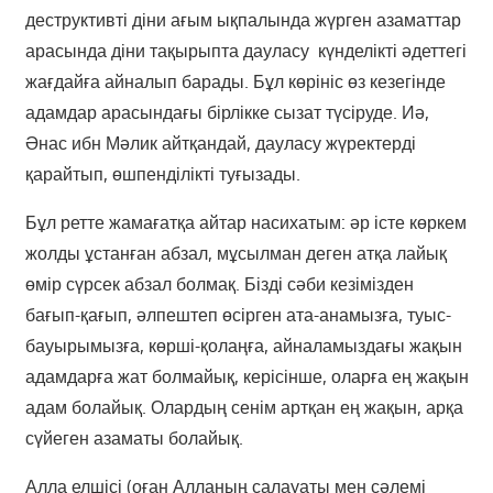
деструктивті діни ағым ықпалында жүрген азаматтар
арасында діни тақырыпта дауласу күнделікті әдеттегі
жағдайға айналып барады. Бұл көрініс өз кезегінде
адамдар арасындағы бірлікке сызат түсіруде. Иә,
Әнас ибн Мәлик айтқандай, дауласу жүректерді
қарайтып, өшпенділікті туғызады.
Бұл ретте жамағатқа айтар насихатым: әр істе көркем
жолды ұстанған абзал, мұсылман деген атқа лайық
өмір сүрсек абзал болмақ. Бізді сәби кезімізден
бағып-қағып, әлпештеп өсірген ата-анамызға, туыс-
бауырымызға, көрші-қолаңға, айналамыздағы жақын
адамдарға жат болмайық, керісінше, оларға ең жақын
адам болайық. Олардың сенім артқан ең жақын, арқа
сүйеген азаматы болайық.
Алла елшісі (оған Алланың салауаты мен сәлемі