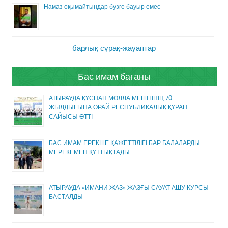
Намаз оқымайтындар бузге бауыр емес
барлық сұрақ-жауаптар
Бас имам бағаны
АТЫРАУДА ҚҰСПАН МОЛЛА МЕШІТІНІҢ 70
ЖЫЛДЫҒЫНА ОРАЙ РЕСПУБЛИКАЛЫҚ ҚҰРАН
САЙЫСЫ ӨТТІ
БАС ИМАМ ЕРЕКШЕ ҚАЖЕТТІЛІГІ БАР БАЛАЛАРДЫ
МЕРЕКЕМЕН ҚҰТТЫҚТАДЫ
АТЫРАУДА «ИМАНИ ЖАЗ» ЖАЗҒЫ САУАТ АШУ КУРСЫ
БАСТАЛДЫ