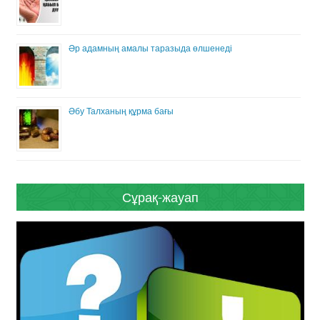
Әр адамның амалы таразыда өлшенеді
Әбу Талханың құрма бағы
Сұрақ-жауап