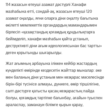
114 жазасын өтеуші азамат дәстүрлі Ханафи
мазһабына өтті, сондай-ақ, жазасын өтеуші 120
азамат оңалды, яғни оларға діни оңалту бағытына
өкілетті мемлекеттік органдардың мамандарымен
бірлесіп «қазақстандық қоғамдық құндылықтарға
бейімделіп, ханафи мәзһабын қайта ұстанып,
деструктивті діни ағым идеологиясынан бас тартты»
деген қорытынды шығарылды.
Жат ағымның арбауына іліккен кейбір жастардың
күнделікті өмірінде кездесетін жайттар мыналар: әке
мен баланың діни ұстаным мен көзқарас мәселесінде
бірін-бірі түсінісе алмауы, дүниеге, өмір тіршілігіне,
салт-дәстүрге қатысты қасаң көзқарастың пайда
болуы, қоғамдық тәртіпке бағынбау, ағайын-туыспен
араласпау, заманауи білімге қырын қарау,