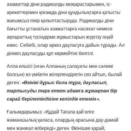
азаматтар діни радикалды көзқарастарымен, іс-
әрекеттерімен қоғамда діни құндылықтарға қатысты
жағымсыз пікір қалыптастыруда. Радикалды діни
бағытты ұстанатын азаматтарға насихат немесе
ақпараттық түсіндірме жұмыстарын жүргізу оңай
емес. Себебі, олар әркез дауласуға дайын тұрады. Ал
дініміз дауласуды құп көрмейтіні белгілі.
Алла елшісі (оған Алланың салауаты мен сәлемі
болсын) өз үмбетін жігерлендіретін сөз айтып, былай
деген:
«Өзінікі дұрыс бола тұра, дауласып,
тартысуды тәрк еткен адамға жұмақтан бір
сарай берілетіндігіне кепілдік етемін».
Ғалымдарымыз: «Құдай Тағала қай елге
жаманшылық қаласа, олардың арасына дау-дамай
мен жанжал жібереді» деген. Өкінішке қарай,