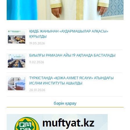
ҚМДБ ЖАНЫНАН «АУДАРМАШЫЛАР АЛҚАСЫ»
ҚҰРЫЛДЫ
19.05.2026
БИЫЛҒЫ РАМАЗАН АЙЫ 19 АҚПАНДА БАСТАЛАДЫ
11.02.2026
ТҮРКІСТАНДА «ҚОЖА АХМЕТ ЯСАУИ» АТЫНДАҒЫ
ИСЛАМ ИНСТИТУТЫ АШЫЛДЫ
20.01.2026
бәрін қарау