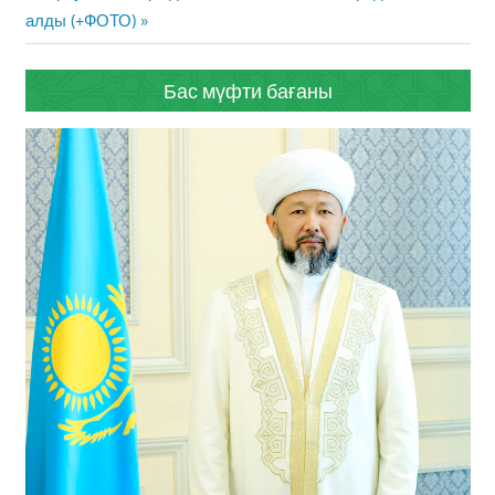
Post:
алды (+ФОТО)
Бас мүфти бағаны