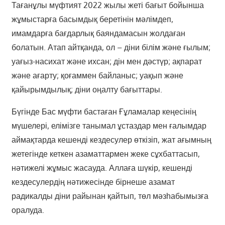
Тағанұлы мүфтият 2022 жылы жеті бағыт бойынша
жұмыстарға басымдық беретінін мәлімдеп,
имамдарға бағдарлық баяндамасын жолдаған
болатын. Атап айтқанда, ол – діни білім және ғылым;
уағыз-насихат және ихсан; дін мен дәстүр; ақпарат
және ағарту; қоғаммен байланыс; уақып және
қайырымдылық; діни оңалту бағыттары.
Бүгінде Бас мүфти бастаған Ғұламалар кеңесінің
мүшелері, елімізге танымал ұстаздар мен ғалымдар
аймақтарда кешенді кездесулер өткізіп, жат ағымның
жетегінде кеткен азаматтармен жеке сұхбаттасып,
нәтижелі жұмыс жасауда. Аллаға шүкір, кешенді
кездесулердің нәтижесінде бірнеше азамат
радикалды діни райынан қайтып, төл мәзһабымызға
оралуда.