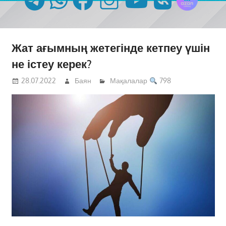
Жат ағымның жетегінде кетпеу үшін
не істеу керек?
28.07.2022
Баян
Мақалалар
798