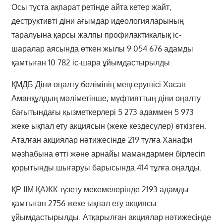
Осы тұста ақпарат ретінде айта кетер жайт,
деструктивті діни ағымдар идеологияларының
таралуына қарсы жалпы профилактикалық іс-
шаралар аясында өткен жылы 9 054 676 адамды
қамтыған 10 782 іс-шара ұйымдастырылды.
ҚМДБ Діни оңалту бөлімінің меңгерушісі Хасан
Аманқұлдың мәліметінше, мүфтияттың діни оңалту
бағытындағы қызметкерлері 5 273 адаммен 5 973
жеке ықпал ету акциясын (жеке кездесулер) өткізген.
Аталған акциялар нәтижесінде 219 тұлға Ханафи
мәзһабына өтті және арнайы мамандармен бірлесіп
қорытынды шығаруы барысында 414 тұлға оңалды.
ҚР ІІМ ҚАЖК түзету мекемелерінде 2193 адамды
қамтыған 2756 жеке ықпал ету акциясы
ұйымдастырылды. Атқарылған акциялар нәтижесінде