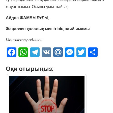
жауаптымыз. Осыны ұмытпайық.
Айдос ЖАМБЫЛҰЛЫ,
Жаңаөзен қалалық мешітінің наиб имамы
Маңғыстау облысы
Facebook
WhatsApp
Telegram
VK
Mail.Ru
Messenger
Twitter
Share
Оқи отырыңыз: