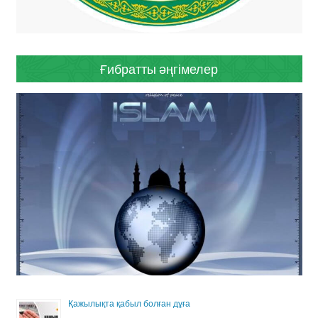
Ғибратты әңгімелер
Қажылықта қабыл болған дұға