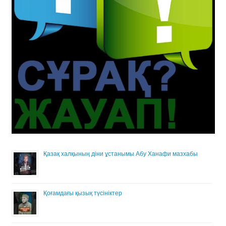
Қазақ халқының діни ұстанымы Абу Ханафи мазхабы
Қоғамдағы қызық түсініктер