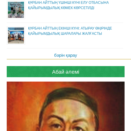
ҚҰРБАН АЙТТЫҢ ҮШІНШІ КҮНІ ЕЛУ ОТБАСЫНА
ҚАЙЫРЫМДЫЛЫҚ КӨМЕК КӨРСЕТІЛДІ
ҚҰРБАН АЙТТЫҢ ЕКІНШІ КҮНІ: АТЫРАУ ӨҢІРІНДЕ
ҚАЙЫРЫМДЫЛЫҚ ШАРАЛАРЫ ЖАЛҒАСТЫ
бәрін қарау
Абай әлемі