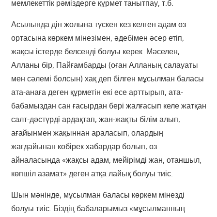
мемлекеттік рәміздерге құрмет танытпау, т.б.
Асылында дін жолына түскен кез келген адам өз
ортасына көркем мінезімен, әдебімен әсер етіп,
жақсы істерде белсенді болуы керек. Мәселен,
Алланы бір, Пайғамбарды (оған Алланың салауаты
мен сәлемі болсын) хақ деп білген мұсылман баласы
ата-анаға деген құрметін екі есе арттырып, ата-
бабамыздан сан ғасырдан бері жалғасып келе жатқан
салт-дәстүрді ардақтап, жан-жақты білім алып,
ағайынмен жақыннан араласып, олардың
жағдайынан көбірек хабардар болып, өз
айналасында «жақсы адам, мейірімді жан, отаншыл,
көпшіл азамат» деген атқа лайық болуы тиіс.
Шын мәнінде, мұсылман баласы көркем мінезді
болуы тиіс. Біздің бабаларымыз «мұсылманның