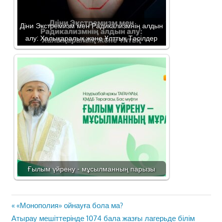
Діни Экстремизм мен Радикализмнің алдын
алу: Халықаралық және Ұлттық Тәсілдер
Ғылым үйрену - мұсылманның парызы
Жазба
Previous
«Монополия» ойнауға бола ма?
навигациясы
Next
Post:
Атырау мешіттерінде 1074 бала жазғы лагерьде білім