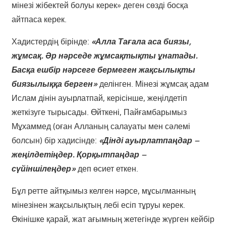
мінезі жібектей болуы керек» деген сөзді босқа
айтпаса керек.
Хадистердің бірінде:
«Алла Тағала аса биязы,
жұмсақ. Әр нәрседе жұмсақтықты ұнатады.
Басқа ешбір нәрсеге бермеген жақсылықты
биязылыққа берген»
делінген. Мінезі жұмсақ адам
Ислам дінін ауырлатпай, керісінше, жеңілдетіп
жеткізуге тырысады. Өйткені, Пайғамбарымыз
Мұхаммед (оған Алланың салауаты мен сәлемі
болсын) бір хадисінде:
«Дінді ауырлатпаңдар –
жеңілдетіңдер. Қорқытпаңдар –
сүйіншілеңдер»
деп өсиет еткен.
Бұл ретте айтқымыз келген нәрсе, мұсылманның
мінезінен жақсылықтың лебі есіп тұруы керек.
Өкінішке қарай, жат ағымның жетегінде жүрген кейбір