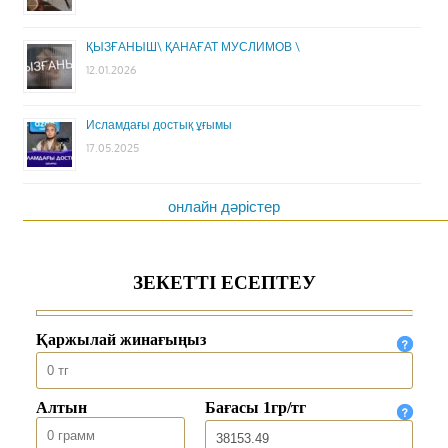
ҚЫЗҒАНЫШ\ ҚАНАҒАТ МУСЛИМОВ \
12.01.2026
Исламдағы достық ұғымы
17.05.2025
онлайн дәрістер