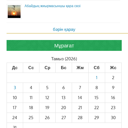
Абайдың жиырмасыншы қара сөзі
бәрін қарау
Мұрағат
Тамыз (2026)
Дс
Сс
Ср
Бс
Жм
Сб
Жс
1
2
3
4
5
6
7
8
9
10
11
12
13
14
15
16
17
18
19
20
21
22
23
24
25
26
27
28
29
30
31