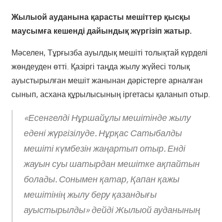
Жылыой ауданына қарасты мешіттер қысқы
маусымға кешенді дайындық жүргізіп жатыр.
Мәселен, Тұрғызба ауылдық мешіті толықтай күрделі
жөндеуден өтті. Қазіргі таңда жылу жүйесі толық
ауыстырылған мешіт жанынан дәрістерге арналған
сынып, асхана құрылысының іргетасы қаланып отыр.
«Есенгелді Нұршайұлы мешітінде жылу
едені жүргізілуде. Нұрқас Сатыбалды
мешіті күмбезін жаңартып отыр. Енді
жауын суы шатырдан мешітке ақпайтын
болады. Сонымен қатар, Қапан қажы
мешітінің жылу беру қазандығы
ауыстырылды» дейді Жылыой ауданының