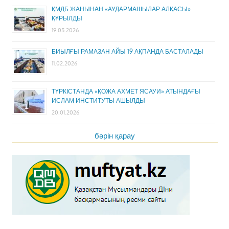
ҚМДБ ЖАНЫНАН «АУДАРМАШЫЛАР АЛҚАСЫ»
ҚҰРЫЛДЫ
19.05.2026
БИЫЛҒЫ РАМАЗАН АЙЫ 19 АҚПАНДА БАСТАЛАДЫ
11.02.2026
ТҮРКІСТАНДА «ҚОЖА АХМЕТ ЯСАУИ» АТЫНДАҒЫ
ИСЛАМ ИНСТИТУТЫ АШЫЛДЫ
20.01.2026
бәрін қарау