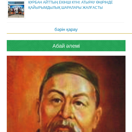
ҚҰРБАН АЙТТЫҢ ЕКІНШІ КҮНІ: АТЫРАУ ӨҢІРІНДЕ
ҚАЙЫРЫМДЫЛЫҚ ШАРАЛАРЫ ЖАЛҒАСТЫ
бәрін қарау
Абай әлемі