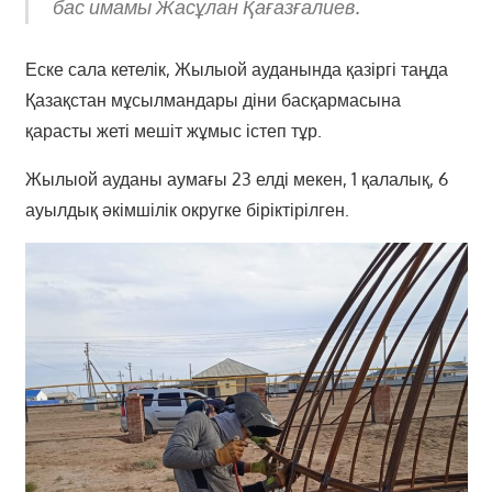
бас имамы Жасұлан Қағазғалиев.
Еске сала кетелік, Жылыой ауданында қазіргі таңда
Қазақстан мұсылмандары діни басқармасына
қарасты жеті мешіт жұмыс істеп тұр.
Жылыой ауданы аумағы 23 елді мекен, 1 қалалық, 6
ауылдық әкімшілік округке біріктірілген.