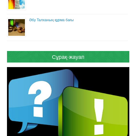
Әбу Талханың құрма бағы
Сұрақ-жауап