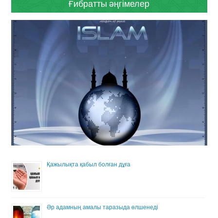
Ғибратты әңгімелер
Қажылықта қабыл болған дұға
Әр адамның амалы таразыда өлшенеді