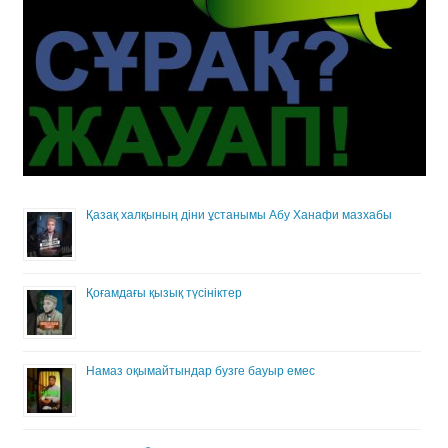
Қазақ халқының діни ұстанымы Абу Ханафи мазхабы
Қоғамдағы қызық түсініктер
Намаз оқымайтындар бузге бауыр емес