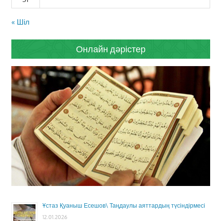
« Шіл
Онлайн дәрістер
Ұстаз Қуаныш Есешов\ Таңдаулы аяттардың түсіндірмесі
12.01.2026