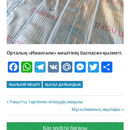
Орталық «Иманғали» мешітінің баспасөз-қызметі.
Facebook
WhatsApp
Telegram
VK
Mail.Ru
Messenger
Twitter
Share
ЖЫЛЫОЙ МЕШІТІ
ҚЫСҚА ДАЙЫНДЫҚ
Жазба
Previous
Уақытты тәртіппен өткізудің маңызы
навигациясы
Post:
Next
Мұсылманның ақылары
Post:
Бас мүфти бағаны