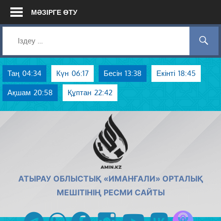
Skip
МӘЗІРГЕ ӨТУ
to
content
Таң
04:34
Күн
06:17
Бесін
13:38
Екінті
18:45
Ақшам
20:58
Құптан
22:42
AMIN.KZ
АТЫРАУ ОБЛЫСТЫҚ «ИМАНҒАЛИ» ОРТАЛЫҚ
МЕШІТІНІҢ РЕСМИ САЙТЫ
Azan радиос
telegram
whatsapp
facebook
instagram
youtube
vk