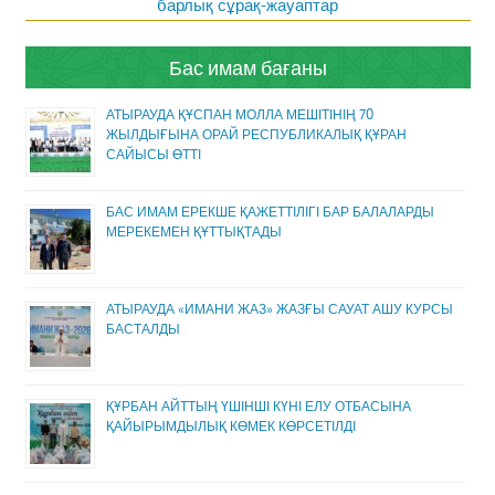
барлық сұрақ-жауаптар
Бас имам бағаны
АТЫРАУДА ҚҰСПАН МОЛЛА МЕШІТІНІҢ 70
ЖЫЛДЫҒЫНА ОРАЙ РЕСПУБЛИКАЛЫҚ ҚҰРАН
САЙЫСЫ ӨТТІ
БАС ИМАМ ЕРЕКШЕ ҚАЖЕТТІЛІГІ БАР БАЛАЛАРДЫ
МЕРЕКЕМЕН ҚҰТТЫҚТАДЫ
АТЫРАУДА «ИМАНИ ЖАЗ» ЖАЗҒЫ САУАТ АШУ КУРСЫ
БАСТАЛДЫ
ҚҰРБАН АЙТТЫҢ ҮШІНШІ КҮНІ ЕЛУ ОТБАСЫНА
ҚАЙЫРЫМДЫЛЫҚ КӨМЕК КӨРСЕТІЛДІ