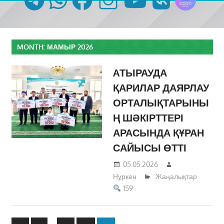
MONTH:
МАМЫР 2026
AТЫРАУДА
ҚАРИЛАР ДАЯРЛАУ
ОРТАЛЫҚТАРЫНЫ
Ң ШӘКІРТТЕРІ
АРАСЫНДА ҚҰРАН
САЙЫСЫ ӨТТІ
05.05.2026
Нұркен
Жаңалықтар
159
Жазбалар