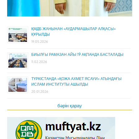
ҚМДБ ЖАНЫНАН «АУДАРМАШЫЛАР АЛҚАСЫ»
ҚҰРЫЛДЫ
19.05.2026
БИЫЛҒЫ РАМАЗАН АЙЫ 19 АҚПАНДА БАСТАЛАДЫ
11.02.2026
ТҮРКІСТАНДА «ҚОЖА АХМЕТ ЯСАУИ» АТЫНДАҒЫ
ИСЛАМ ИНСТИТУТЫ АШЫЛДЫ
20.01.2026
бәрін қарау