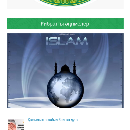
Ғибратты әңгімелер
Қажылықта қабыл болған дұға