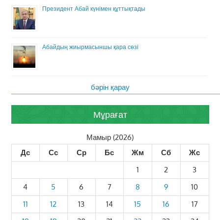
Президент Абай күнімен құттықтады
Абайдың жиырмасыншы қара сөзі
бәрін қарау
Мұрағат
Мамыр (2026)
Дс
Сс
Ср
Бс
Жм
Сб
Жс
1
2
3
4
5
6
7
8
9
10
11
12
13
14
15
16
17