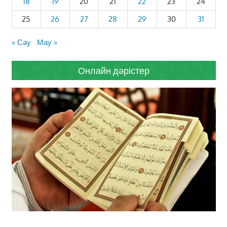
18
19
20
21
22
23
24
25
26
27
28
29
30
31
« Сәу
Мау »
Онлайн дәрістер