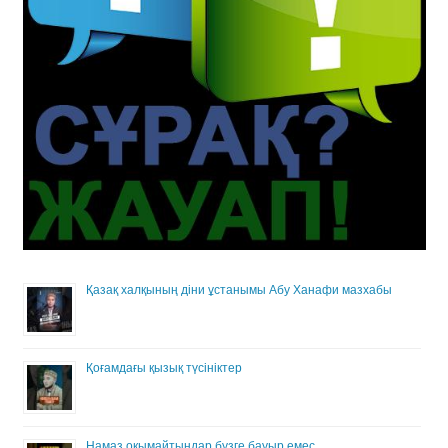
Қазақ халқының діни ұстанымы Абу Ханафи мазхабы
Қоғамдағы қызық түсініктер
Намаз оқымайтындар бузге бауыр емес