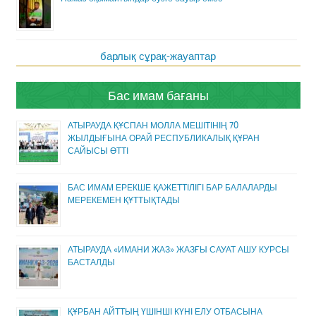
барлық сұрақ-жауаптар
Бас имам бағаны
АТЫРАУДА ҚҰСПАН МОЛЛА МЕШІТІНІҢ 70
ЖЫЛДЫҒЫНА ОРАЙ РЕСПУБЛИКАЛЫҚ ҚҰРАН
САЙЫСЫ ӨТТІ
БАС ИМАМ ЕРЕКШЕ ҚАЖЕТТІЛІГІ БАР БАЛАЛАРДЫ
МЕРЕКЕМЕН ҚҰТТЫҚТАДЫ
АТЫРАУДА «ИМАНИ ЖАЗ» ЖАЗҒЫ САУАТ АШУ КУРСЫ
БАСТАЛДЫ
ҚҰРБАН АЙТТЫҢ ҮШІНШІ КҮНІ ЕЛУ ОТБАСЫНА