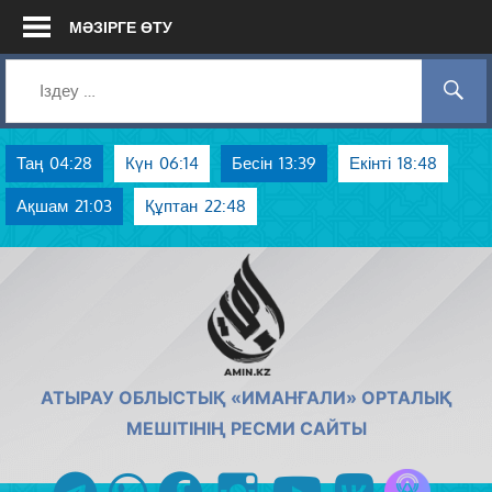
Skip
МӘЗІРГЕ ӨТУ
to
content
Таң
04:28
Күн
06:14
Бесін
13:39
Екінті
18:48
Ақшам
21:03
Құптан
22:48
AMIN.KZ
АТЫРАУ ОБЛЫСТЫҚ «ИМАНҒАЛИ» ОРТАЛЫҚ
МЕШІТІНІҢ РЕСМИ САЙТЫ
Azan радиос
telegram
whatsapp
facebook
instagram
youtube
vk