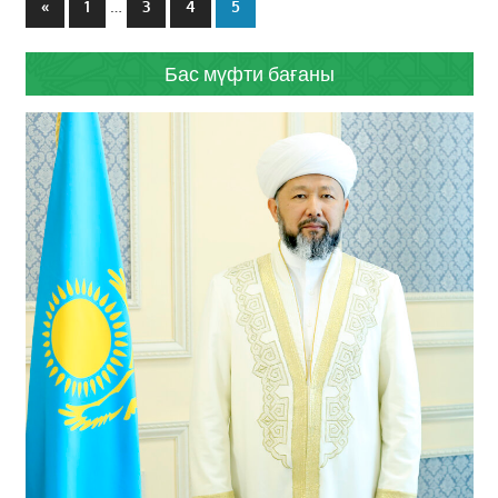
Previous
…
«
1
3
4
5
навигациясы
Posts
Бас мүфти бағаны