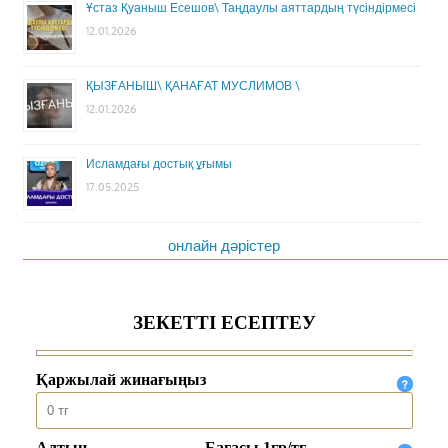
Ұстаз Қуаныш Есешов\ Таңдаулы аяттардың түсіндірмесі
12.01.2026
ҚЫЗҒАНЫШ\ ҚАНАҒАТ МУСЛИМОВ \
12.01.2026
Исламдағы достық ұғымы
17.05.2025
онлайн дәрістер