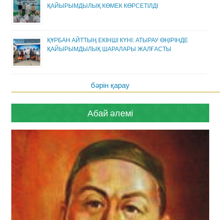
ҚАЙЫРЫМДЫЛЫҚ КӨМЕК КӨРСЕТІЛДІ
ҚҰРБАН АЙТТЫҢ ЕКІНШІ КҮНІ: АТЫРАУ ӨҢІРІНДЕ
ҚАЙЫРЫМДЫЛЫҚ ШАРАЛАРЫ ЖАЛҒАСТЫ
бәрін қарау
Абай әлемі