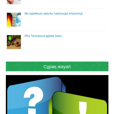
Әр адамның амалы таразыда өлшенеді
Әбу Талханың құрма бағы
Сұрақ-жауап