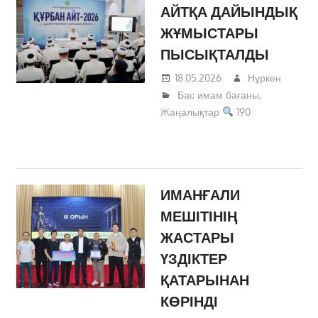
АЙТҚА ДАЙЫНДЫҚ
ЖҰМЫСТАРЫ
ПЫСЫҚТАЛДЫ
18.05.2026
Нұркен
Бас имам бағаны
,
Жаңалықтар
190
ИМАНҒАЛИ
МЕШІТІНІҢ
ЖАСТАРЫ
ҮЗДІКТЕР
ҚАТАРЫНАН
КӨРІНДІ