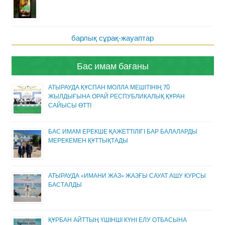
барлық сұрақ-жауаптар
Бас имам бағаны
АТЫРАУДА ҚҰСПАН МОЛЛА МЕШІТІНІҢ 70
ЖЫЛДЫҒЫНА ОРАЙ РЕСПУБЛИКАЛЫҚ ҚҰРАН
САЙЫСЫ ӨТТІ
БАС ИМАМ ЕРЕКШЕ ҚАЖЕТТІЛІГІ БАР БАЛАЛАРДЫ
МЕРЕКЕМЕН ҚҰТТЫҚТАДЫ
АТЫРАУДА «ИМАНИ ЖАЗ» ЖАЗҒЫ САУАТ АШУ КУРСЫ
БАСТАЛДЫ
ҚҰРБАН АЙТТЫҢ ҮШІНШІ КҮНІ ЕЛУ ОТБАСЫНА