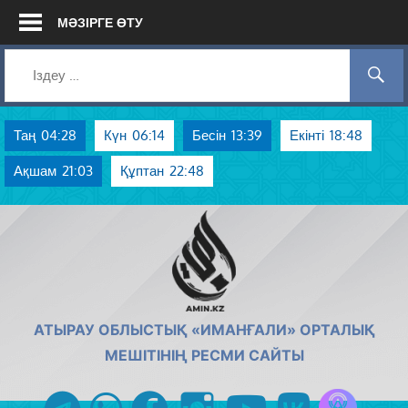
Skip
МӘЗІРГЕ ӨТУ
to
content
Таң
04:28
Күн
06:14
Бесін
13:39
Екінті
18:48
Ақшам
21:03
Құптан
22:48
AMIN.KZ
АТЫРАУ ОБЛЫСТЫҚ «ИМАНҒАЛИ» ОРТАЛЫҚ
МЕШІТІНІҢ РЕСМИ САЙТЫ
Azan радиос
telegram
whatsapp
facebook
instagram
youtube
vk