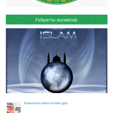
Ғибратты әңгімелер
Қажылықта қабыл болған дұға