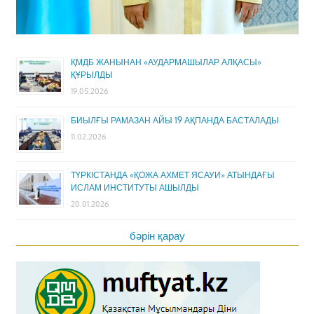
ҚМДБ ЖАНЫНАН «АУДАРМАШЫЛАР АЛҚАСЫ»
ҚҰРЫЛДЫ
19.05.2026
БИЫЛҒЫ РАМАЗАН АЙЫ 19 АҚПАНДА БАСТАЛАДЫ
11.02.2026
ТҮРКІСТАНДА «ҚОЖА АХМЕТ ЯСАУИ» АТЫНДАҒЫ
ИСЛАМ ИНСТИТУТЫ АШЫЛДЫ
20.01.2026
бәрін қарау