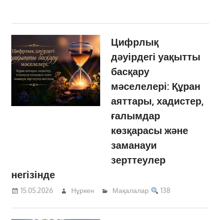
Цифрлық
дәуірдегі уақытты
басқару
мәселелері: Құран
аяттары, хадистер,
ғалымдар
көзқарасы және
заманауи
зерттеулер
негізінде
15.05.2026
Нұркен
Мақалалар
138