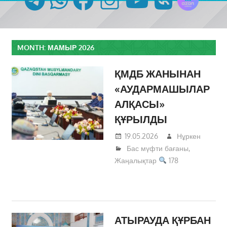
MONTH:
МАМЫР 2026
ҚМДБ ЖАНЫНАН
«АУДАРМАШЫЛАР
АЛҚАСЫ»
ҚҰРЫЛДЫ
19.05.2026
Нұркен
Бас мүфти бағаны
,
Жаңалықтар
178
АТЫРАУДА ҚҰРБАН