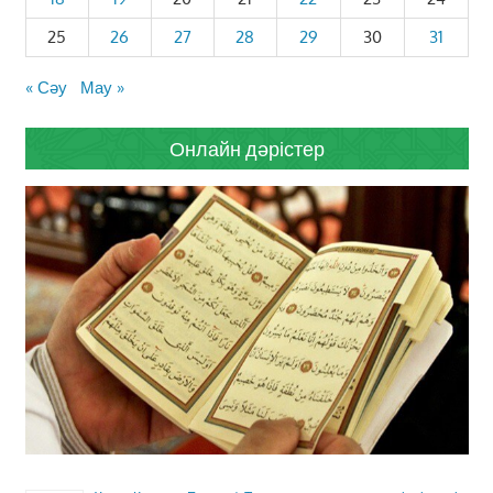
25
26
27
28
29
30
31
« Сәу
Мау »
Онлайн дәрістер