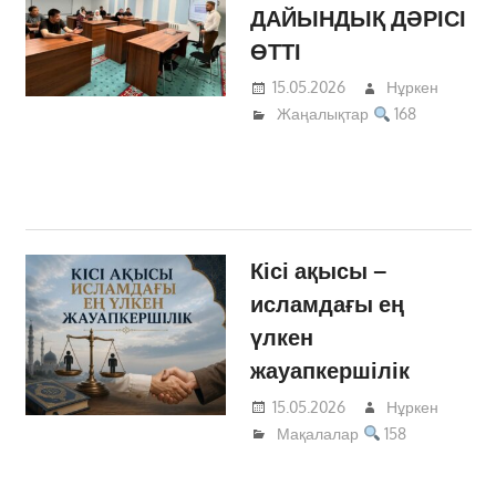
ДАЙЫНДЫҚ ДӘРІСІ
ӨТТІ
15.05.2026
Нұркен
Жаңалықтар
168
Кісі ақысы –
исламдағы ең
үлкен
жауапкершілік
15.05.2026
Нұркен
Мақалалар
158