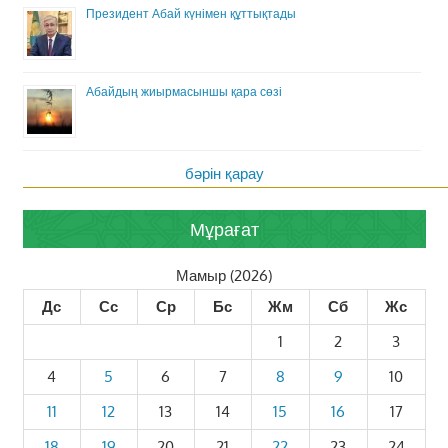
Президент Абай күнімен құттықтады
Абайдың жиырмасыншы қара сөзі
бәрін қарау
Мұрағат
Мамыр (2026)
Дс
Сс
Ср
Бс
Жм
Сб
Жс
1
2
3
4
5
6
7
8
9
10
11
12
13
14
15
16
17
18
19
20
21
22
23
24