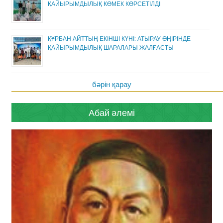
ҚАЙЫРЫМДЫЛЫҚ КӨМЕК КӨРСЕТІЛДІ
ҚҰРБАН АЙТТЫҢ ЕКІНШІ КҮНІ: АТЫРАУ ӨҢІРІНДЕ
ҚАЙЫРЫМДЫЛЫҚ ШАРАЛАРЫ ЖАЛҒАСТЫ
бәрін қарау
Абай әлемі