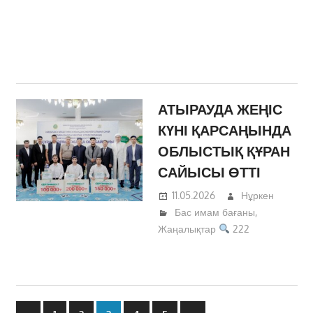
АТЫРАУДА ЖЕҢІС
КҮНІ ҚАРСАҢЫНДА
ОБЛЫСТЫҚ ҚҰРАН
САЙЫСЫ ӨТТІ
11.05.2026
Нұркен
Бас имам бағаны
,
Жаңалықтар
222
Жазбалар