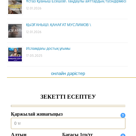
Ұстаз Қуаныш Есешов\ Таңдаулы аяттардың түсіндірмесі
12.01.2026
ҚЫЗҒАНЫШ\ ҚАНАҒАТ МУСЛИМОВ \
12.01.2026
Исламдағы достық ұғымы
17.05.2025
онлайн дәрістер