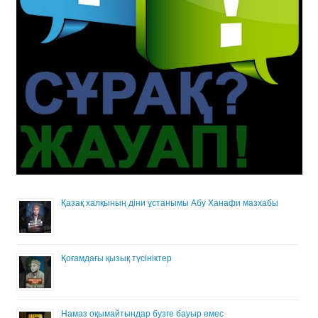
Қазақ халқының діни ұстанымы Абу Ханафи мазхабы
Қоғамдағы қызық түсініктер
Намаз оқымайтындар бузге бауыр емес