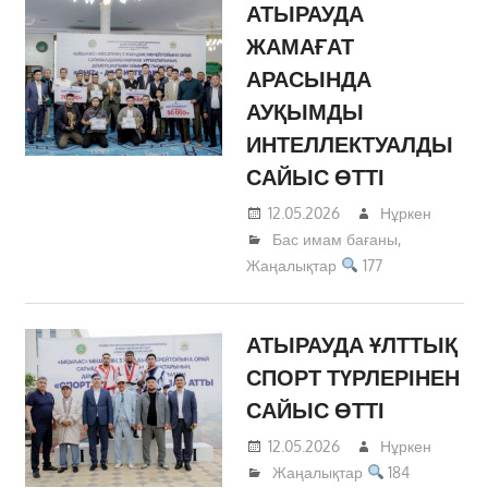
АТЫРАУДА
ЖАМАҒАТ
АРАСЫНДА
АУҚЫМДЫ
ИНТЕЛЛЕКТУАЛДЫ
САЙЫС ӨТТІ
12.05.2026
Нұркен
Бас имам бағаны
,
Жаңалықтар
177
АТЫРАУДА ҰЛТТЫҚ
СПОРТ ТҮРЛЕРІНЕН
САЙЫС ӨТТІ
12.05.2026
Нұркен
Жаңалықтар
184