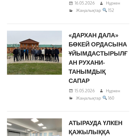
16.05.2026
Нұркен
Жаңалықтар
152
«ДАРХАН ДАЛА»
БӨКЕЙ ОРДАСЫНА
ҰЙЫМДАСТЫРЫЛҒ
АН РУХАНИ-
ТАНЫМДЫҚ
САПАР
15.05.2026
Нұркен
Жаңалықтар
160
АТЫРАУДА ҮЛКЕН
ҚАЖЫЛЫҚҚА