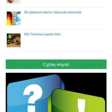
Әр адамның амалы таразыда өлшенеді
Әбу Талханың құрма бағы
Сұрақ-жауап