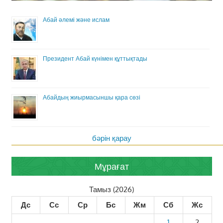
Абай әлемі және ислам
Президент Абай күнімен құттықтады
Абайдың жиырмасыншы қара сөзі
бәрін қарау
Мұрағат
Тамыз (2026)
Дс
Сс
Ср
Бс
Жм
Сб
Жс
1
2