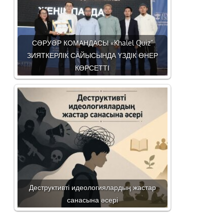
СӘРУӘР КОМАНДАСЫ «Khalel Quiz”
ЗИЯТКЕРЛІК САЙЫСЫНДА ҮЗДІК ӨНЕР
КӨРСЕТТІ
Деструктивті идеологиялардың жастар
санасына әсері