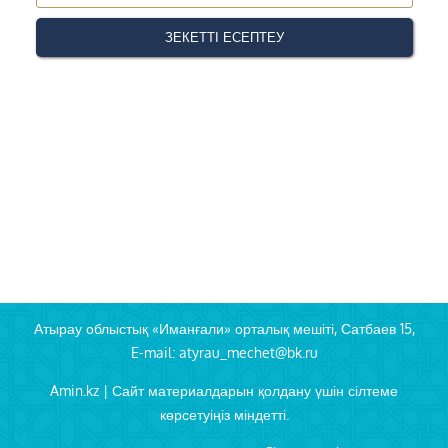
Атырау облыстық «Иманғали» орталық мешіті, Сатбаев 15,
E-mail: atyrau_mechet@bk.ru
Amin.kz | Сайт материалдарын қолдану үшін сілтеме
көрсетуіңіз міндетті.