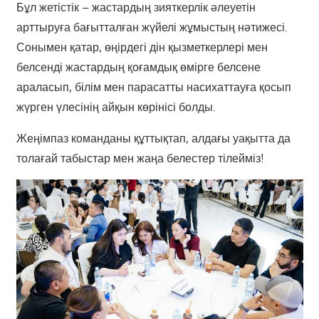
Бұл жетістік – жастардың зияткерлік әлеуетін
арттыруға бағытталған жүйелі жұмыстың нәтижесі.
Сонымен қатар, өңірдегі дін қызметкерлері мен
белсенді жастардың қоғамдық өмірге белсене
араласып, білім мен парасатты насихаттауға қосып
жүрген үлесінің айқын көрінісі болды.
Жеңімпаз команданы құттықтап, алдағы уақытта да
толағай табыстар мен жаңа белестер тілейміз!