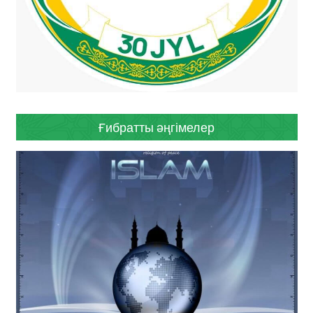
Ғибратты әңгімелер