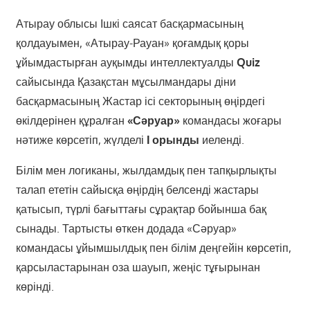
Атырау облысы Ішкі саясат басқармасының
қолдауымен, «Атырау-Рауан» қоғамдық қоры
ұйымдастырған ауқымды интеллектуалды
Quiz
сайысында Қазақстан мұсылмандары діни
басқармасының Жастар ісі секторының өңірдегі
өкілдерінен құралған
«Сәруар»
командасы жоғары
нәтиже көрсетіп, жүлделі
І орынды
иеленді.
Білім мен логиканы, жылдамдық пен тапқырлықты
талап ететін сайысқа өңірдің белсенді жастары
қатысып, түрлі бағыттағы сұрақтар бойынша бақ
сынады. Тартысты өткен додада «Сәруар»
командасы ұйымшылдық пен білім деңгейін көрсетіп,
қарсыластарынан оза шауып, жеңіс тұғырынан
көрінді.