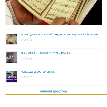
Ұстаз Қуаныш Есешов\ Таңдаулы аяттардың түсіндірмесі
12.01.2026
ҚЫЗҒАНЫШ\ ҚАНАҒАТ МУСЛИМОВ \
12.01.2026
Исламдағы достық ұғымы
17.05.2025
онлайн дәрістер