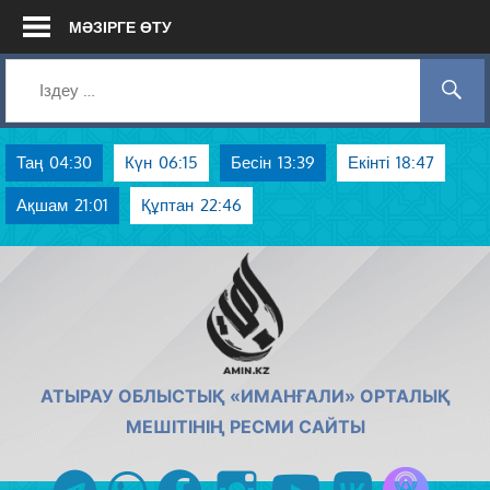
Skip
МӘЗІРГЕ ӨТУ
to
content
Таң
04:30
Күн
06:15
Бесін
13:39
Екінті
18:47
Ақшам
21:01
Құптан
22:46
AMIN.KZ
АТЫРАУ ОБЛЫСТЫҚ «ИМАНҒАЛИ» ОРТАЛЫҚ
МЕШІТІНІҢ РЕСМИ САЙТЫ
Azan радиос
telegram
whatsapp
facebook
instagram
youtube
vk