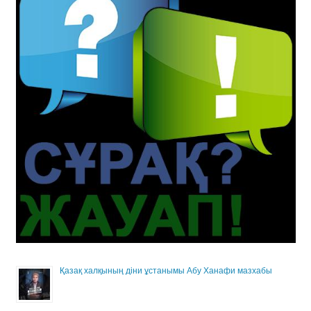
Қазақ халқының діни ұстанымы Абу Ханафи мазхабы