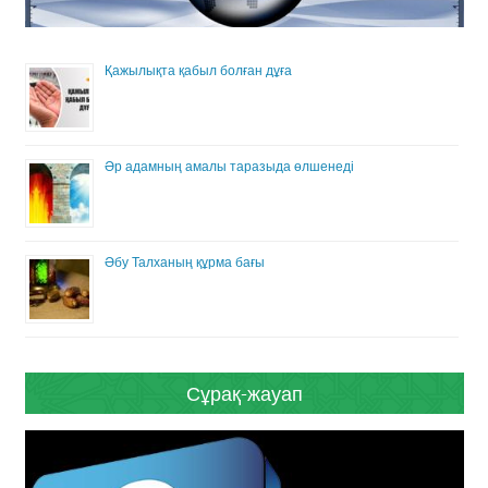
Қажылықта қабыл болған дұға
Әр адамның амалы таразыда өлшенеді
Әбу Талханың құрма бағы
Сұрақ-жауап