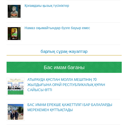
Қоғамдағы қызық түсініктер
Намаз оқымайтындар бузге бауыр емес
барлық сұрақ-жауаптар
Бас имам бағаны
АТЫРАУДА ҚҰСПАН МОЛЛА МЕШІТІНІҢ 70
ЖЫЛДЫҒЫНА ОРАЙ РЕСПУБЛИКАЛЫҚ ҚҰРАН
САЙЫСЫ ӨТТІ
БАС ИМАМ ЕРЕКШЕ ҚАЖЕТТІЛІГІ БАР БАЛАЛАРДЫ
МЕРЕКЕМЕН ҚҰТТЫҚТАДЫ