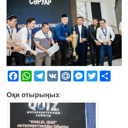
Facebook
WhatsApp
Telegram
VK
Mail.Ru
Messenger
Twitter
Share
Оқи отырыңыз: