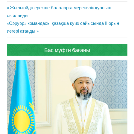
Жазба
Previous
Жылыойда ерекше балаларға мерекелік қуаныш
навигациясы
Post:
сыйланды
Next
«Сәруәр» командасы қазақша куиз сайысында ІІ орын
Post:
иегері атанды
Бас мүфти бағаны