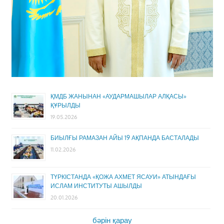
ҚМДБ ЖАНЫНАН «АУДАРМАШЫЛАР АЛҚАСЫ»
ҚҰРЫЛДЫ
19.05.2026
БИЫЛҒЫ РАМАЗАН АЙЫ 19 АҚПАНДА БАСТАЛАДЫ
11.02.2026
ТҮРКІСТАНДА «ҚОЖА АХМЕТ ЯСАУИ» АТЫНДАҒЫ
ИСЛАМ ИНСТИТУТЫ АШЫЛДЫ
20.01.2026
бәрін қарау