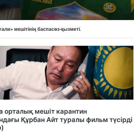
али» мешітінің баспасөз-қызметі.