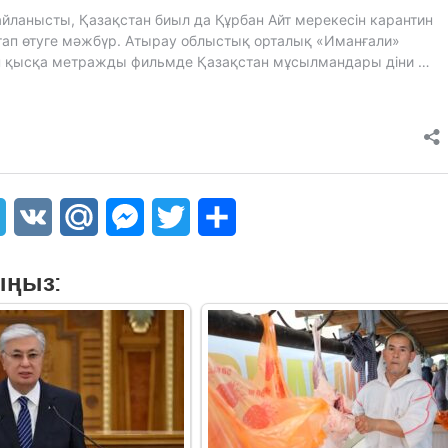
sApp
Telegram
VK
Mail.Ru
Messenger
Twitter
Share
ыңыз: