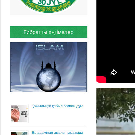
Ғибратты әңгімелер
Қажылықта қабыл болған дұға
Әр адамның амалы таразыда