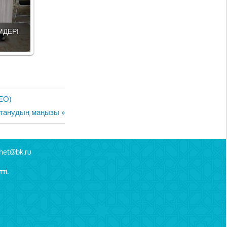
МДЕРІ
ЕО)
ұстанудың маңызы
het@bk.ru
ті.