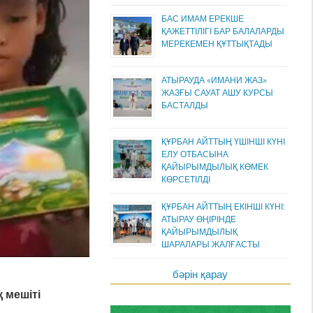
БАС ИМАМ ЕРЕКШЕ
ҚАЖЕТТІЛІГІ БАР БАЛАЛАРДЫ
МЕРЕКЕМЕН ҚҰТТЫҚТАДЫ
АТЫРАУДА «ИМАНИ ЖАЗ»
ЖАЗҒЫ САУАТ АШУ КУРСЫ
БАСТАЛДЫ
ҚҰРБАН АЙТТЫҢ ҮШІНШІ КҮНІ
ЕЛУ ОТБАСЫНА
ҚАЙЫРЫМДЫЛЫҚ КӨМЕК
КӨРСЕТІЛДІ
ҚҰРБАН АЙТТЫҢ ЕКІНШІ КҮНІ:
АТЫРАУ ӨҢІРІНДЕ
ҚАЙЫРЫМДЫЛЫҚ
ШАРАЛАРЫ ЖАЛҒАСТЫ
бәрін қарау
 мешіті