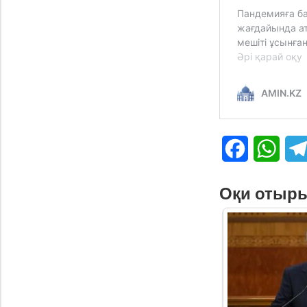
Facebook
What
Оқи отыр