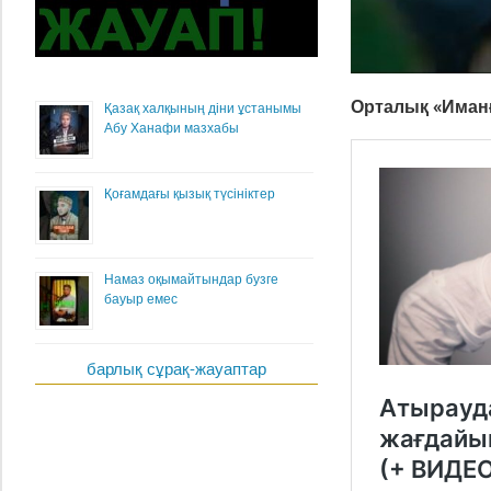
Орталық «Иманғ
Қазақ халқының діни ұстанымы
Абу Ханафи мазхабы
Қоғамдағы қызық түсініктер
Намаз оқымайтындар бузге
бауыр емес
барлық сұрақ-жауаптар