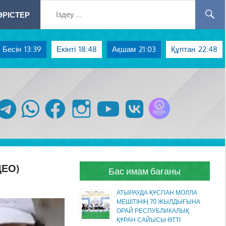
РІСТЕР
Бесін
13:39
Екінті
18:48
Ақшам
21:03
Құптан
22:48
Azan радиосы
telegram
whatsapp
facebook
instagram
youtube
vk
ДЕО)
Бас имам бағаны
АТЫРАУДА ҚҰСПАН МОЛЛА
МЕШІТІНІҢ 70 ЖЫЛДЫҒЫНА
ОРАЙ РЕСПУБЛИКАЛЫҚ
ҚҰРАН САЙЫСЫ ӨТТІ