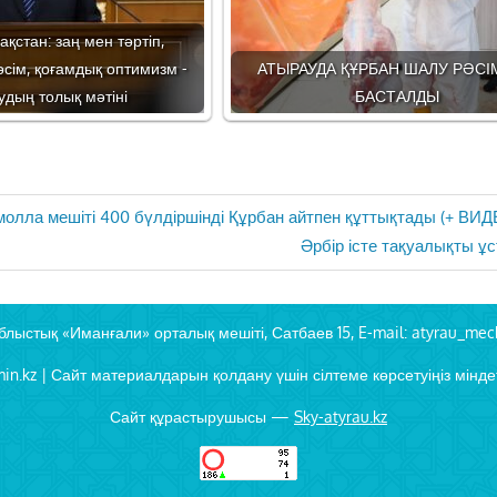
ақстан: заң мен тәртіп,
сім, қоғамдық оптимизм -
АТЫРАУДА ҚҰРБАН ШАЛУ РӘСІ
дың толық мәтіні
БАСТАЛДЫ
молла мешіті 400 бүлдіршінді Құрбан айтпен құттықтады (+ ВИД
Next
Әрбір істе тақуалықты 
Post:
блыстық «Иманғали» орталық мешіті, Сатбаев 15, E-mail: atyrau_mec
in.kz | Сайт материалдарын қолдану үшін сілтеме көрсетуіңіз міндет
Сайт құрастырушысы —
Sky-atyrau.kz