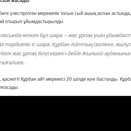
 сый жасады.
биге үлестірілген мерекелік тосын сый ашық аспан астында
тай отырып ұйымдастырылды.
аласында өткен бұл шара – жас ұрпақ үшін ұйымдас
әрі тәрбиелік іс шара. Құрбан Айттың ізгілікке, жыл
дігін жас ұрпақ білуі керек» дейді Жылыой ауданыны
азғалиев.
к, қасиетті Құрбан айт мерекесі 20 шілде күні басталды. Құрб
алғасады.