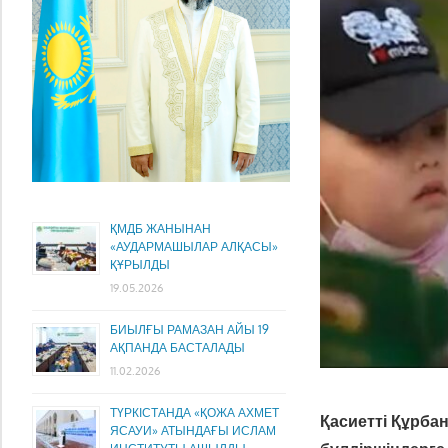
ҚМДБ ЖАНЫНАН
«АУДАРМАШЫЛАР АЛҚАСЫ»
ҚҰРЫЛДЫ
19.05.2026
БИЫЛҒЫ РАМАЗАН АЙЫ 19
АҚПАНДА БАСТАЛАДЫ
11.02.2026
ТҮРКІСТАНДА «ҚОЖА АХМЕТ
Қасиетті Құрба
ЯСАУИ» АТЫНДАҒЫ ИСЛАМ