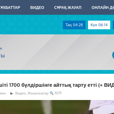
СҰХБАТТАР
ВИДЕО
СҰРАҚ-ЖАУАП
ОНЛАЙН ДӘ
Таң
04:28
Күн
06:14
»
ТЫ
і 1700 бүлдіршінге айттық тарту етті (+ ВИ
аян
Видео
,
Жаңалықтар
1079