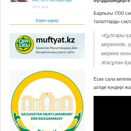
бүлдіршіндерге
ИНСТИТУТЫ АШЫЛДЫ
20.01.2026
Барлығы 1700 сә
бәрін қарау
талаптарды сақ
«Құлсары қ
мерекелік, 
мереке екен
Жасұлан Қағ
Еске сала кетелі
шілде күндері ж