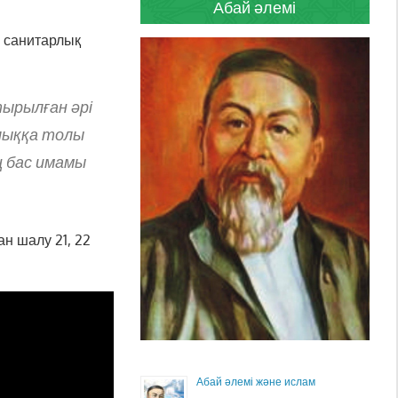
Абай әлемі
, санитарлық
тырылған әрі
улыққа толы
ң бас имамы
ан шалу 21, 22
Абай әлемі және ислам