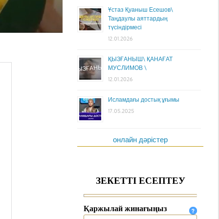
Ұстаз Қуаныш Есешов\
Таңдаулы аяттардың
түсіндірмесі
12.01.2026
ҚЫЗҒАНЫШ\ ҚАНАҒАТ
МУСЛИМОВ \
12.01.2026
Исламдағы достық ұғымы
17.05.2025
онлайн дәрістер