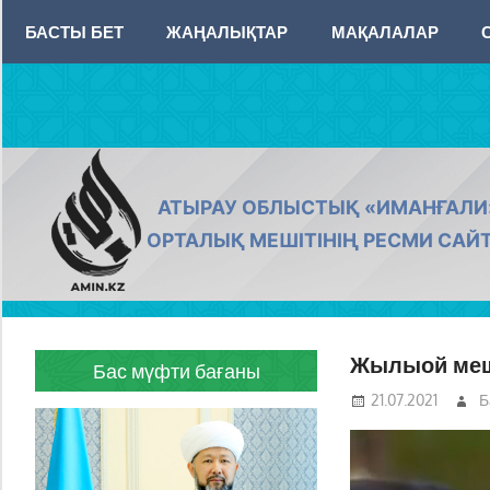
Skip
БАСТЫ БЕТ
ЖАҢАЛЫҚТАР
МАҚАЛАЛАР
to
content
AMIN.KZ
АТЫРАУ ОБЛЫСТЫҚ «ИМАНҒАЛИ
ОРТАЛЫҚ МЕШІТІНІҢ РЕСМИ САЙ
Жылыой мешіт
Бас мүфти бағаны
21.07.2021
Б