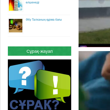
өлшенеді
Әбу Талханың құрма бағы
Сұрақ-жауап