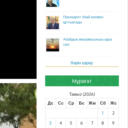
Президент Абай күнімен
құттықтады
Абайдың жиырмасыншы қара
сөзі
бәрін қарау
Мұрағат
Тамыз (2026)
Дс
Сс
Ср
Бс
Жм
Сб
Жс
1
2
3
4
5
6
7
8
9